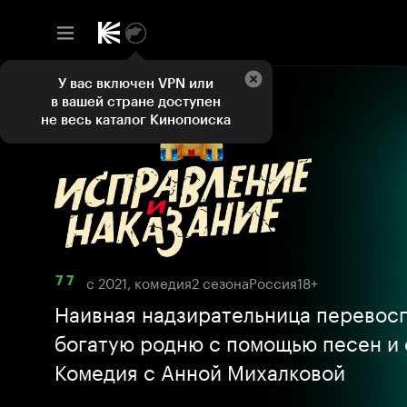
У вас включен VPN или
в вашей стране доступен
не весь каталог Кинопоиска
с 2021, комедия
2 сезона
Россия
18+
7 7
Наивная надзирательница перевос
богатую родню с помощью песен и 
Комедия с Анной Михалковой