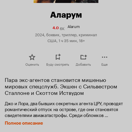
Аларум
Alarum
6K
Рейтинг
4.0
Кинопоиска
2024, боевик, триллер, криминал
4.0
США, 1 ч 35 мин, 18+
Оценить
Буду смотреть
Добавить
Еще
Пара экс-агентов становится мишенью 
мировых спецслужб. Экшен с Сильвестром 
Сталлоне и Скоттом Иствудом
Джо и Лора, два бывших секретных агента ЦРУ, проводят 
романтический отпуск на острове, где они становятся 
свидетелями авиакатастрофы. Среди обломков 
оказывается флешка с секретной информацией, забрав 
Полное описание
которую пара моментально становится целью для всех 