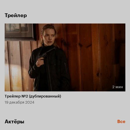
спецслужб мира. По их следам ЦРУ отправляет самого 
хладнокровного агента, Честера, который должен во что 
бы то ни стало убить предателей.
Трейлер
2 мин
Длительность 2 мин
Трейлер №2 (дублированный)
19 декабря 2024
Актёры
Все