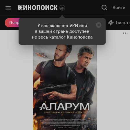
Войти
Онлайн-кинотеатр
Билет
Попробовать Плюс
У вас включен VPN или
в вашей стране доступен
не весь каталог Кинопоиска