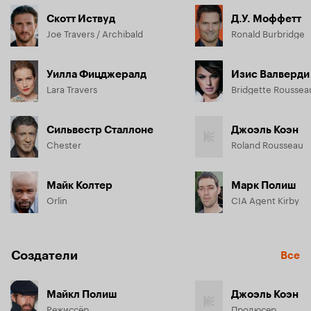
Скотт Иствуд
Д.У. Моффетт
Joe Travers / Archibald
Ronald Burbridge
Уилла Фицджералд
Изис Валверди
Lara Travers
Bridgette Roussea
Сильвестр Сталлоне
Джоэль Коэн
Chester
Roland Rousseau
Майк Колтер
Марк Полиш
Orlin
CIA Agent Kirby
Создатели
Все
Майкл Полиш
Джоэль Коэн
Режиссёр
Продюсер