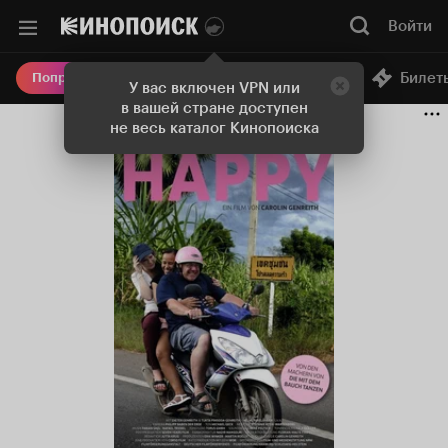
Войти
Онлайн-кинотеатр
Билет
Попробовать Плюс
У вас включен VPN или
в вашей стране доступен
не весь каталог Кинопоиска