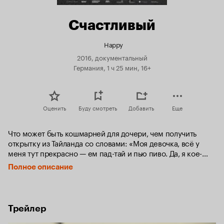
Счастливый
Happy
2016, документальный
Германия, 1 ч 25 мин, 16+
Оценить
Буду смотреть
Добавить
Еще
Что может быть кошмарней для дочери, чем получить 
открытку из Тайланда со словами: «Моя девочка, всё у 
меня тут прекрасно — ем пад-тай и пью пиво. Да, я кое-
кого встретил, она твоего возраста. Люблю, папа».
Полное описание
Трейлер