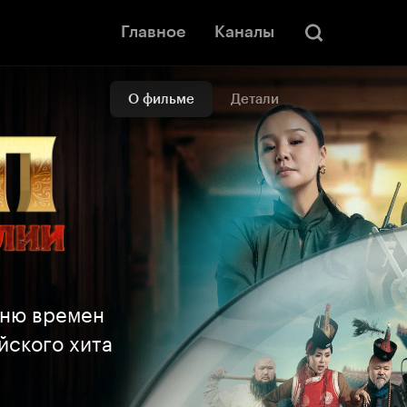
Главное
Каналы
О фильме
Детали
вню времен
йского хита