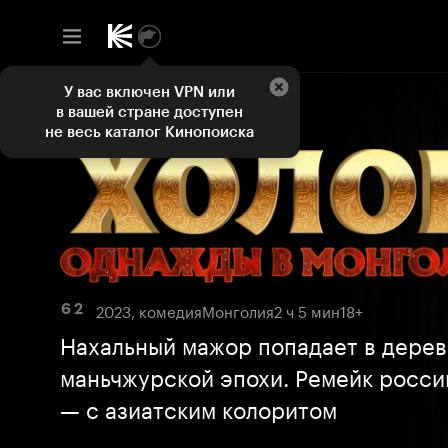
У вас включен VPN или
в вашей стране доступен
не весь каталог Кинопоиска
2023, комедия
Монголия
2 ч 5 мин
18+
6 2
Нахальный мажор попадает в дере
маньчжурской эпохи. Ремейк росси
— с азиатским колоритом