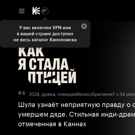
У вас включен VPN или
в вашей стране доступен
не весь каталог Кинопоиска
2024, драма, комедия
Великобритания
1 ч 34 мин
6 5
Шула узнаёт неприятную правду о 
умершем дяде. Стильная инди-драм
отмеченная в Каннах