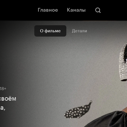
Главное
Каналы
О фильме
Детали
18+
своём
а,