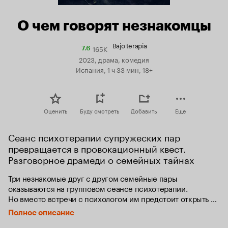
О чем говорят незнакомцы
Bajo terapia
165K
Рейтинг
7.6
Кинопоиска
2023, драма, комедия
7.6
Испания, 1 ч 33 мин, 18+
Оценить
Буду смотреть
Добавить
Еще
Сеанс психотерапии супружеских пар 
превращается в провокационный квест. 
Разговорное драмеди о семейных тайнах
Три незнакомые друг с другом семейные пары 
оказываются на групповом сеансе психотерапии. 
Но вместо встречи с психологом им предстоит открыть 
восемь конвертов с провокационными заданиями. Вечер 
Полное описание
откровений о любви, ревности и сексе приводит 