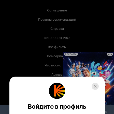
Соглашение
Правила рекомендаций
Справка
Кинопоиск PRO
Все фильмы
Все сериалы
РЕКЛАМА
Что посмотреть
Афиша
Музыка
Телепрограмма
Книги
Войдите в профиль
Служба поддержки