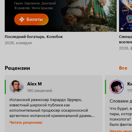
Гарик Харламов, Дмитрий
Журавлев, Мила Ершова
Билеты
Последний богатырь. Колобок
Смеша
2026, комедия
вселе
2026, 
Рецензии
Все
Alex M
К
190 рецензий
17
Испанский режиссер Херардо Эрреро,
Словами 
известный широкой публике как
Что будет, 
исполнительный продюсер оскароносной
пары, котор
аргентино-испанской криминальной драмы
психолога? 
режиссера Хуана Хосе Кампанельи «Тайна в его
Читать рецензию
было фантас
глазах» представляет зрителю остроумную
а кульмина
комедию о семейных парах, которые без
Читать рец