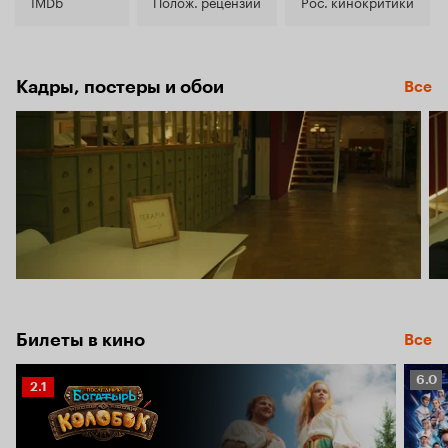
7.6
IMDb
Полож. рецензии
Рос. кинокритики
Кадры, постеры и обои
Все
Билеты в кино
Все
Рейт
6.0
Рейтинг
2.1
Кино
Кинопоиска
6.0
2.1