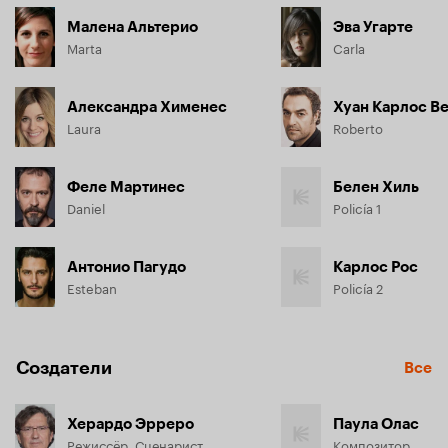
Малена Альтерио
Эва Угарте
Marta
Carla
Александра Хименес
Хуан Карлос В
Laura
Roberto
Феле Мартинес
Белен Хиль
Daniel
Policía 1
Антонио Пагудо
Карлос Рос
Esteban
Policía 2
Создатели
Все
Херардо Эрреро
Паула Олас
Режиссёр, Сценарист
Композитор