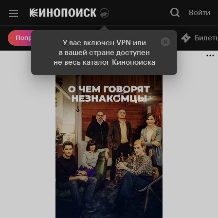
Войти
Онлайн-кинотеатр
Билет
Попробовать Плюс
У вас включен VPN или
в вашей стране доступен
не весь каталог Кинопоиска