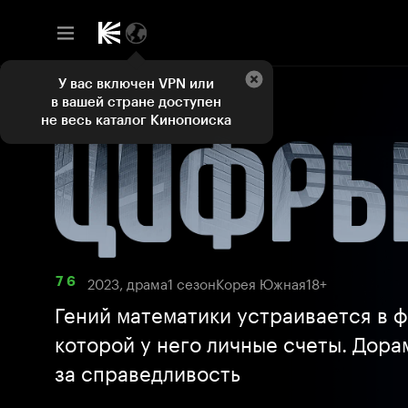
У вас включен VPN или
в вашей стране доступен
не весь каталог Кинопоиска
2023, драма
1 сезон
Корея Южная
18+
7 6
Гений математики устраивается в ф
которой у него личные счеты. Дора
за справедливость