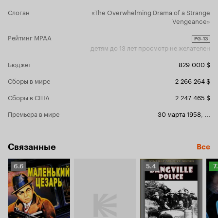
а не как надо. Он играл не по нотам, все делал
дает понять
Слоган
«The Overwhelming Drama of a Strange
неправильно – остриг и обесцветил свою жену
может даже
Vengeance»
Хейворт, процентов 90 стиля которой
временем з
составляла грива темных волос, а самую
своем персонаже. Как вывод
Рейтинг MPAA
PG-13
знаменитую голливудскую немку Дитрих
жанре нуар 
детям до 13 лет просмотр не желателен
превратил в цыганку. Смешивал жизнь с
зла». Да и
искусством и наоборот. Слишком много
классическ
Бюджет
829 000 $
Уэллса, слишком много изысканностей,
фильм наст
красивостей, странностей.… У него не было
просмотру. Остается лишь гадать, как такой
Сборы в мире
2 266 264 $
взвешенности, чувства меры, он ломал
фильм остал
существующие клише, перетягивал на себя
номинаций. 
Сборы в США
2 247 465 $
одеяло, изобретал свою технику съемки, свой
достоянием
киноязык, за право освоить который многие
национальн
Премьера в мире
30 марта 1958
,
...
сегодняшние киноделы были бы готовы
а американс
сожрать свои шляпы и продать души, даже при
список 100
том, что и шляпы, и души в наше время носят и
Связанные
имеют очень редко. Говорят, он даже не
Все
удосужился прочитать чтиво, по которому
писал сценарий и ставил «Печать зла» и,
Рейтинг
Рейтинг
Р
6.6
5.4
7
вообще, плевать хотел на все первоисточники,
Кинопоиска
Кинопоиска
К
прогибая их под себя. Похоже, что
6.6
5.4
7.
единственный, с которым Уэллс был «на одной
волне» – это Шекспир, настоящий человек
Ренессанса – эпохи титанов, гипермасштабных
гениев, героев и злодеев, первым