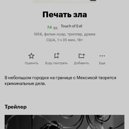
Печать зла
Touch of Evil
8K
Рейтинг
7.6
Кинопоиска
1958, фильм-нуар, триллер, драма
7.6
США, 1 ч 35 мин, 18+
Оценить
Буду смотреть
Добавить
Еще
В небольшом городке на границе с Мексикой творятся 
криминальные дела.
Трейлер