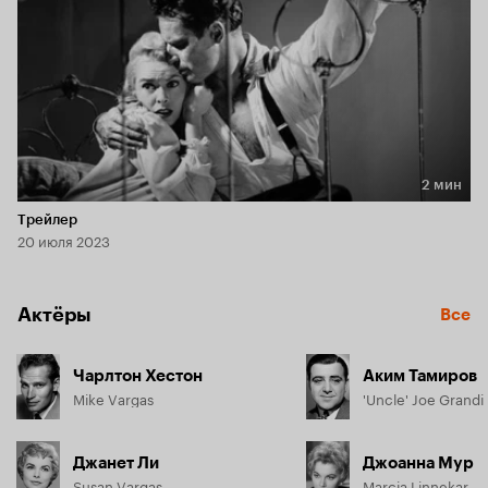
2 мин
Длительность 2 мин
Трейлер
20 июля 2023
Актёры
Все
Чарлтон Хестон
Аким Тамиров
Mike Vargas
'Uncle' Joe Grandi
Джанет Ли
Джоанна Мур
Susan Vargas
Marcia Linnekar