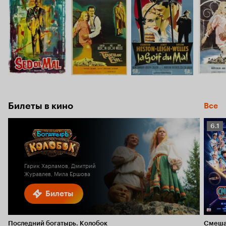
Билеты в кино
Все
Рейт
6.1
Кино
6.1
Гарик Харламов, Дмитрий
Журавлев, Мила Ершова
Билеты
Последний богатырь. Колобок
Смеша