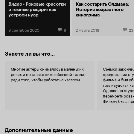
дивный новый мир белозубой голливудской
признаться
Видео
Роковые красотки
Как состарить Олдмана:
улыбкой, зато и не врет с три короба на все
приемы, ко
и темные рыцари: как
История возрастного
вопросы о завтра: «Зачем тебе будущее? У тебя
начале кажу
устроен нуар
киногрима
его все равно не осталось». Появившийся в 20-
камера либо
м веке кинематограф – «игрушка», по мнению
происходящ
9 сентября 2020
9
2 марта 2018
23
большого ребенка Уэллса, тоже, как и
на деталях,
полагается вундеркинду, пообещал слишком
статике, чт
много и слишком рано сдулся. Он продает в
классически
чужие проекты свои идеи, свой актерский
для кинемат
талант, для того, чтобы финансировать
камера плав
Знаете ли вы что...
собственные, но Голливуду не нужны его
действие. Н
фильмы, он с холодным равнодушием
и в этом есть свои 
складывает их на полку. «Печать зла» –
роль выбрал
Многие актёры снимались в маленьких
Съёмки закончил
прощание Орсона с Голливудом, «адьес», его
красавцем, 
ролях и по ставке ниже обычной только
предоставил ст
последняя вечеринка, на память о которой
карьеры, а 
ради того, чтобы работать с
Уэллсом
.
фильма и был уб
останется фильм, выпущенный, как би-муви, и
дядькой, о
голливудская ка
знаменитая 58-страничная писанина Уэллса,
полицейско
Однако на студ
посвященная факту отстранения его от стадии
как визуальн
перемонтирован
монтажа. Но нет – порезанный фильм ложится
Хестон же 
Фильму была при
на ту же самую полочку, во всеми забытую
противополо
демонстрировал
звездную пыль вечности. Бог его знает, о ком
немного без
сдвоенных кино
еще доведется написать такое, поэтому,
режиссерска
пользуясь случаем: Уэллс – Гений, и он не умеет
отметить н
снимать кино. Об этом говорил сам режиссер,
Марлен Дитр
Дополнительные данные
говоря, что знает только, как не надо снимать,
только поя