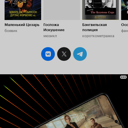
почувствовавший трагический разлом между
философией антропоцентризма и
человеческой природой. И даже когда Уэллс не
ставит Шекспира, он все равно, получается,
ставит его. Высокую трагедию со всеми
Маленький Цезарь
Госпожа
Бэнгвильская
Осо
боевик
фан
положенными ингредиентами – Роком,
Искушение
полиция
мюзикл
короткометражка
рефлексией «to be or not to be», большими
людьми с большими сердцами, вмещающими в
череде нелепых своих кардиограмм все сразу –
и самое высокое, и самое низкое. Барочные
оппозиции – свет и тень, добро и зло. Но
человек закончивший карьеру «Ф как
фальшивкой», где простебал саму наивную
веру обывателей в возможность отличить
высокое Искусство от профанации, и сам не
верил в существование Истины. Не может
существовать окончательный ответ на вопрос:
«Что есть человек?», кроме как сумма
неизвестных субъективных представлений о
нем. Все кривит, искажает штампы, играет
гранями смыслов, оставляет за кадром
ключевые для понимания происходящего
сцены (последний прием много позже
повторят братья Коэны в своих «Старикам тут
не место»)... Получается, что Уэллс, по сути,