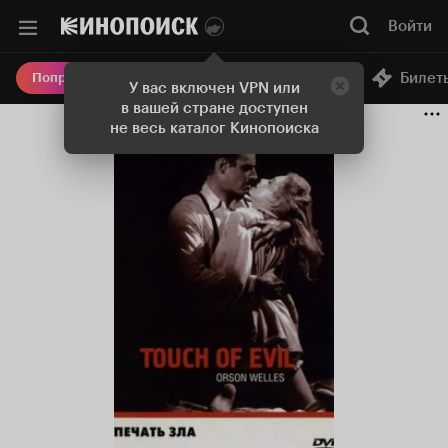
Войти
Онлайн-кинотеатр
Билет
Попробовать Плюс
У вас включен VPN или
в вашей стране доступен
не весь каталог Кинопоиска