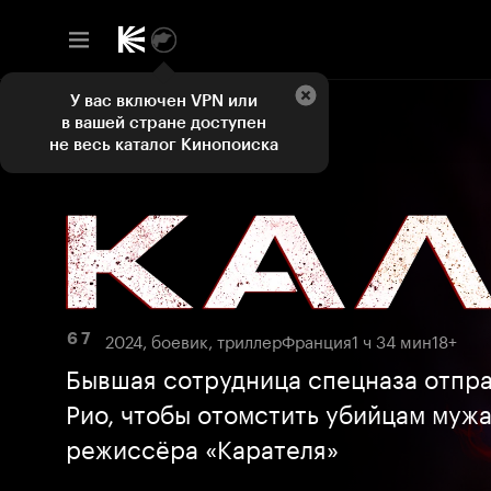
У вас включен VPN или
в вашей стране доступен
не весь каталог Кинопоиска
2024, боевик, триллер
Франция
1 ч 34 мин
18+
6 7
Бывшая сотрудница спецназа отпра
Рио, чтобы отомстить убийцам мужа
режиссёра «Карателя»