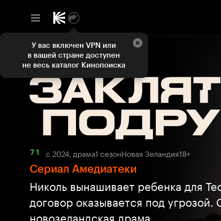
У вас включен VPN или
в вашей стране доступен
не весь каталог Кинопоиска
с 2024, драма
1 сезон
Новая Зеландия
18+
7 1
Сериал Амедиатеки
Николь вынашивает ребенка для Тес
договор оказывается под угрозой. 
новозеландская драма