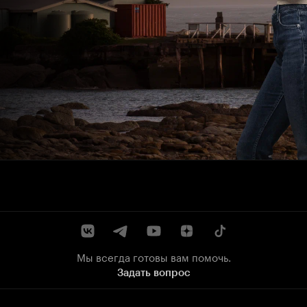
Мы всегда готовы вам помочь.
Задать вопрос