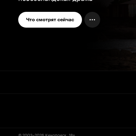
Что смотрят сейчас
© 2003–2026
Кинопоиск
.
18+