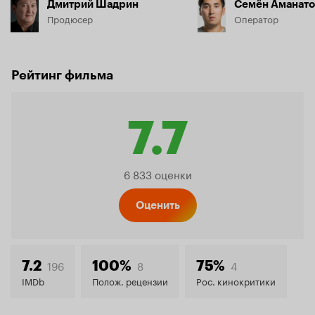
Дмитрий Шадрин
Семён Аманато
Продюсер
Оператор
Рейтинг фильма
7.7
Рейтинг
6 833 оценки
Кинопо
Оценить
7.7
196
8
4
7.2
100%
75%
IMDb
Полож. рецензии
Рос. кинокритики