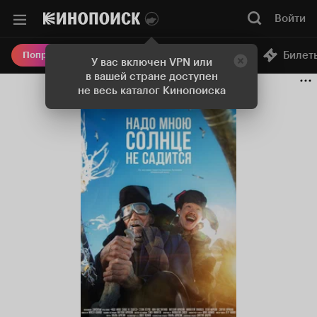
Войти
Онлайн-кинотеатр
Билет
Попробовать Плюс
У вас включен VPN или
в вашей стране доступен
не весь каталог Кинопоиска