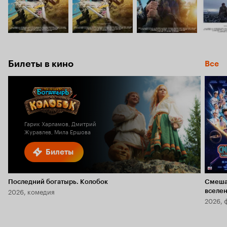
Билеты в кино
Все
Гарик Харламов, Дмитрий
Журавлев, Мила Ершова
Билеты
Последний богатырь. Колобок
Смеша
2026, комедия
вселе
2026, 