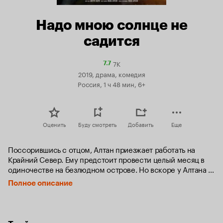
Надо мною солнце не
садится
7K
Рейтинг
7.7
Кинопоиска
2019, драма, комедия
7.7
Россия, 1 ч 48 мин, 6+
Оценить
Буду смотреть
Добавить
Еще
Поссорившись с отцом, Алтан приезжает работать на 
Крайний Север. Ему предстоит провести целый месяц в 
одиночестве на безлюдном острове. Но вскоре у Алтана 
появляется сосед — старик Байбал. Он приехал сюда 
Полное описание
доживать свои последние дни и просит Алтана похоронить 
его рядом с могилой жены. Однажды парень узнаёт, что у 
Байбала в молодости пропала дочь. Он уговаривает 
старика создать развлекательный видеоблог, чтобы найти 