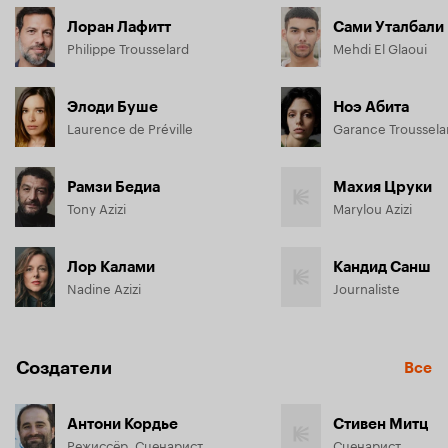
Лоран Лафитт
Сами Уталбали
Philippe Trousselard
Mehdi El Glaoui
Элоди Буше
Ноэ Абита
Laurence de Préville
Garance Troussela
Рамзи Бедиа
Махия Цруки
Tony Azizi
Marylou Azizi
Лор Калами
Кандид Санш
Nadine Azizi
Journaliste
Создатели
Все
Антони Кордье
Стивен Митц
Режиссёр, Сценарист
Сценарист