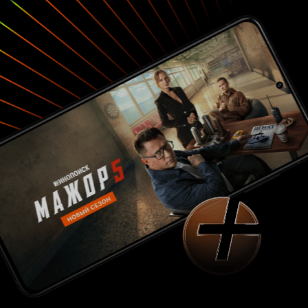
недопонимания Конфликт, который
разгорается между хозяевами виллы и её
смотрителями, супружеской парой Азизи
(Рамзи Бедиа и Лор Калами), начинается с
мелочи. Но порой одной капли
недопонимания довольно для того, чтобы
магия природной трубы диалога превратилась
в словесный понос, не давший никому ничего,
кроме рождения фарса. Режиссёр показывает
это как театр абсурда. Каждый участник
разговора слышит только себя. Каждый
считает, что прав. Каждый требует, чтобы
другой открыл кран именно в его сторону. Но в
трубе, где давление нарастает, никто не хочет
уступать. И в итоге — прорыв. Спектакль, из
которого уже нельзя выйти Фильм снят как
камерная драма, но его метафоры разрывают
пространство виллы. Здесь нет плохих и
хороших. Есть только люди, которые застряли в
системе, где нужно выбирать сторону. Мехди
пытается быть нейтральным, но нейтральность
в трубе — это тоже позиция того, кто боится,
что его раздавит давление. Зритель смотрит на
этот истерический классовый штопор, вынуть
который становится слишком дорого для всех,