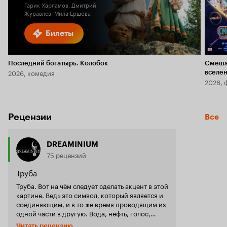
Гарик Харламов, Дмитрий
Журавлев, Мила Ершова
Билеты
Последний богатырь. Колобок
Смеша
2026, комедия
вселе
2026, 
Рецензии
Все
DREAMINIUM
75 рецензий
Труба
Труба. Вот на чём следует сделать акцент в этой
картине. Ведь это символ, который является и
соединяющим, и в то же время проводящим из
одной части в другую. Вода, нефть, голос,
рождение новой жизни — всё проходит по
Читать рецензию