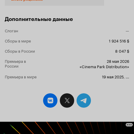
самым различным трубам. И в этом фильме нам
показывают, как наша современность отражает
реальность трубопроводов во всех их смыслах:
будь то канал для пули или телефонная трубка.
Дополнительные данные
Каждый из нас находится на каком-то участке
трубы. Кто-то у истока, кто-то в середине, кто-
Слоган
—
то на самом конце, где давление слабее всего.
Мехди (Сами Уталбали) — молодой юрист,
Сборы в мире
1 924 516 $
который мечтает влиться в верный поток. Он
Сборы в России
8 047 $
приезжает на летние каникулы к своим
будущим тестю и тёще на роскошную виллу.
Премьера в
28 мая 2026
Его задача — произвести впечатление на
России
«Cinema Park Distribution»
богатого свёкра Филиппа (Лоран Лафитт),
чтобы получить стажировку в его фирме. Его
Премьера в мире
19 мая 2025
,
...
этап жизни — распределительная станция. И
он уже видит себя в бассейне, которого хватит
для его свершений. Вот только внутри древней
системы уже давно назрел ремонт. Все, кто её
использует со всех сторон, давно перестали
учитывать достоинства друг друга. Богатые
считают бедных прислугой. Бедные ненавидят
богатых за их высокомерие. Мехди, который не
принадлежит ни к тем, ни к другим, пытается
стать посредником между двумя мирами. Но
давление слишком велико. Капля