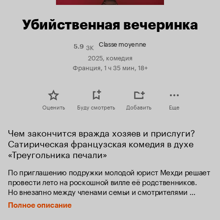
Убийственная вечеринка
Classe moyenne
3K
Рейтинг
5.9
Кинопоиска
2025, комедия
5.9
Франция, 1 ч 35 мин, 18+
Оценить
Буду смотреть
Добавить
Еще
Чем закончится вражда хозяев и прислуги? 
Сатирическая французская комедия в духе 
«Треугольника печали»
По приглашению подружки молодой юрист Мехди решает 
провести лето на роскошной вилле её родственников. 
Но внезапно между членами семьи и смотрителями 
особняка вспыхивает конфликт. Мехди убеждён, 
Полное описание
что сможет переломить ситуацию и примирить 