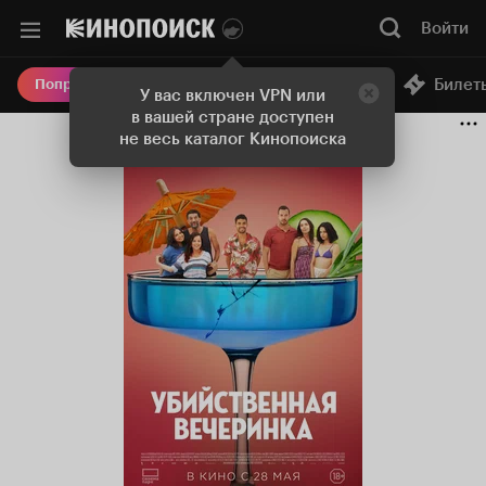
Войти
Онлайн-кинотеатр
Билет
Попробовать Плюс
У вас включен VPN или
в вашей стране доступен
не весь каталог Кинопоиска