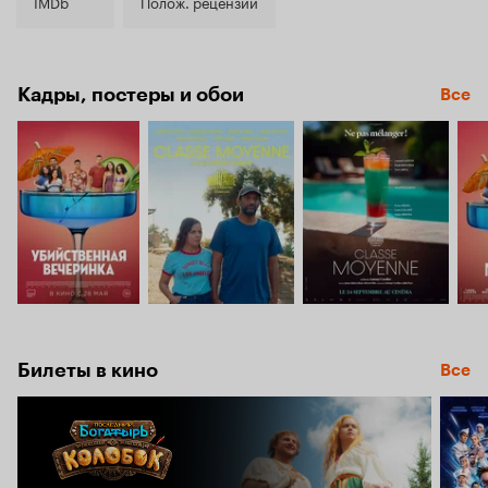
5.9
IMDb
Полож. рецензии
Кадры, постеры и обои
Все
Билеты в кино
Все