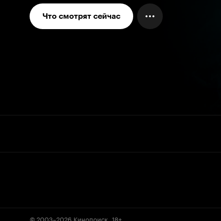
Что смотрят сейчас
© 2003–2026
Кинопоиск
.
18+