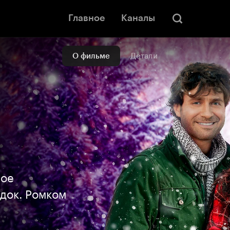
Главное
Каналы
О фильме
Детали
ное
док. Ромком