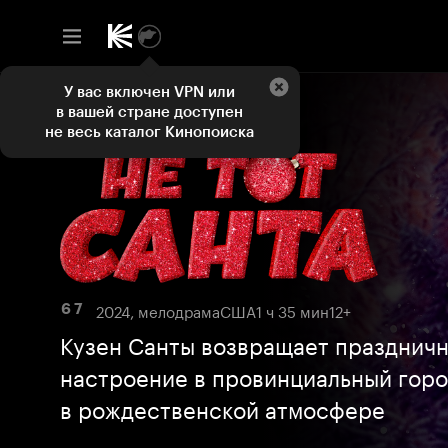
У вас включен VPN или
в вашей стране доступен
не весь каталог Кинопоиска
2024, мелодрама
США
1 ч 35 мин
12+
6 7
Кузен Санты возвращает празднич
настроение в провинциальный горо
в рождественской атмосфере