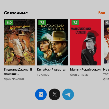
Связанные
Все
Рейтинг
Рейтинг
Рейтинг
Р
8.0
7.7
7.7
6
Кинопоиска
Кинопоиска
Кинопоиска
К
8.0
7.7
7.7
6.
Индиана Джонс: В
Китайский квартал
Мальтийский сокол
Нез
триллер
фильм-нуар
поисках
тре
приключения
фил
утраченного
ковчега