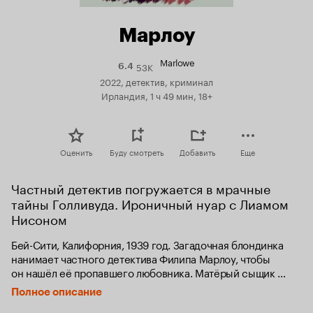
Марлоу
Marlowe
53K
Рейтинг
6.4
Кинопоиска
2022, детектив, криминал
6.4
Ирландия, 1 ч 49 мин, 18+
Оценить
Буду смотреть
Добавить
Еще
Частный детектив погружается в мрачные 
тайны Голливуда. Ироничный нуар с Лиамом 
Нисоном
Бей-Сити, Калифорния, 1939 год. Загадочная блондинка 
нанимает частного детектива Филипа Марлоу, чтобы 
он нашёл её пропавшего любовника. Матёрый сыщик 
ещё не подозревает, что это, казалось бы, простое дело 
Полное описание
вскоре станет для него смертельно опасным.