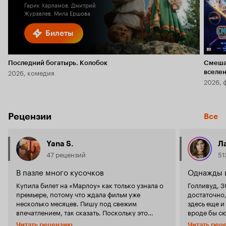
Гарик Харламов, Дмитрий
Журавлев, Мила Ершова
Билеты
Последний богатырь. Колобок
Смеша
2026, комедия
вселе
2026, 
Рецензии
Все
Yana S.
Л
47 рецензий
51
В пазле много кусочков
Однажды 
Купила билет на «Марлоу» как только узнала о
Голливуд, 3
премьере, потому что ждала фильм уже
достаточно,
несколько месяцев. Пишу под свежим
здесь еще и
впечатлением, так сказать. Поскольку это
вроде бы сю
экранизация книги (которую я, впрочем, не
отправилас
Читать рецензию
Читать рец