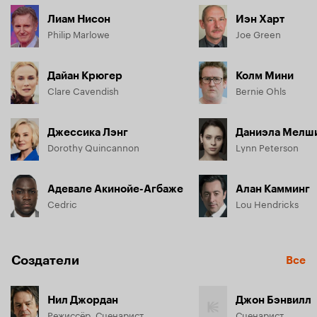
Лиам Нисон
Иэн Харт
Philip Marlowe
Joe Green
Дайан Крюгер
Колм Мини
Clare Cavendish
Bernie Ohls
Джессика Лэнг
Даниэла Мелш
Dorothy Quincannon
Lynn Peterson
Адевале Акинойе-Агбаже
Алан Камминг
Cedric
Lou Hendricks
Создатели
Все
Нил Джордан
Джон Бэнвилл
Режиссёр, Сценарист
Сценарист