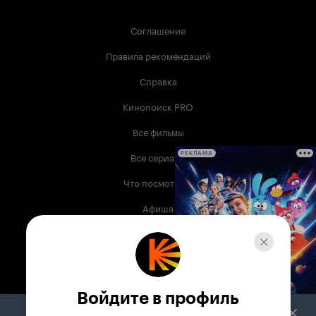
Соглашение
Правила рекомендаций
Справка
Кинопоиск PRO
Все фильмы
Все сериалы
РЕКЛАМА
Что посмотреть
Афиша
Музыка
Телепрограмма
Книги
Войдите в профиль
Служба поддержки