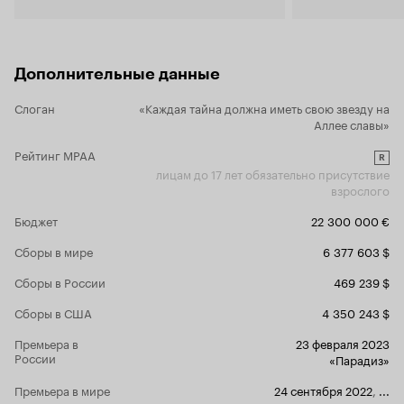
указан в титрах 
типы у него хорошо получаются, но для
сценаристов.
откровенной мрази-наркобарона слишком
невинен, увы. Но он прикольный, и кстати, с
возрастом как-то поприятнее выглядеть стал.
Дополнительные данные
Обычно не пишу рецензии сразу после
просмотра, но сомневаюсь, что мое мнение
Слоган
«Каждая тайна должна иметь свою звезду на
поменяется. Хотя, может дублированная
Аллее славы»
версия зайдет лучше, в отличие от версии с
субтитрами.
Рейтинг MPAA
R
лицам до 17 лет обязательно присутствие
взрослого
Бюджет
22 300 000 €
Сборы в мире
6 377 603 $
Сборы в России
469 239 $
Сборы в США
4 350 243 $
Премьера в
23 февраля 2023
России
«Парадиз»
Премьера в мире
24 сентября 2022
,
...