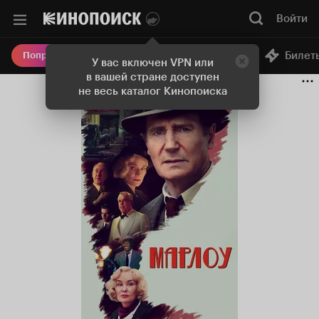
Войти
Онлайн-кинотеатр
Билет
Попробовать Плюс
У вас включен VPN или
в вашей стране доступен
не весь каталог Кинопоиска