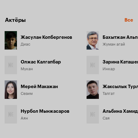
Актёры
Все
Жасулан Копбергенов
Бахытжан Альп
Диас
Жуман агай
Олжас Калгапбар
Зарина Каташе
Мукан
Инкар
Мерей Макажан
Жаксылык Тур
Сезим
Талгат
Нурбол Мынжасаров
Альбина Хамид
Аян
Сая