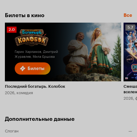
Билеты в кино
Все
Рейт
5.7
Рейтинг
2.0
Кино
Кинопоиска
5.7
2.0
Гарик Харламов, Дмитрий
Журавлев, Мила Ершова
Билеты
Последний богатырь. Колобок
Смеша
2026, комедия
вселе
2026, 
Дополнительные данные
Слоган
—