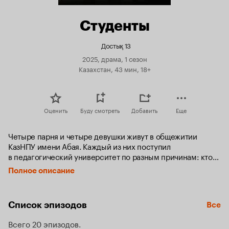
Студенты
Достық 13
2025, драма, 1 сезон
Казахстан, 43 мин, 18+
Оценить
Буду смотреть
Добавить
Еще
Четыре парня и четыре девушки живут в общежитии 
КазНПУ имени Абая. Каждый из них поступил 
в педагогический университет по разным причинам: кто-
то — из-за мечты своих родителей, кто-то считает 
Полное описание
профессию учителя своей жизненной миссией, а кто-
то — из-за отсутствия выбора. Всем им предстоит 
столкнуться с разными проблемами и трудностями — от 
Список эпизодов
Все
любви, дружбы и безразличия к своим мечтам 
до сопротивления давлению и зависимости от азартных 
Всего 20 эпизодов
игр.