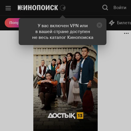
Войти
Онлайн-кинотеатр
Билет
Попробовать Плюс
У вас включен VPN или
в вашей стране доступен
не весь каталог Кинопоиска