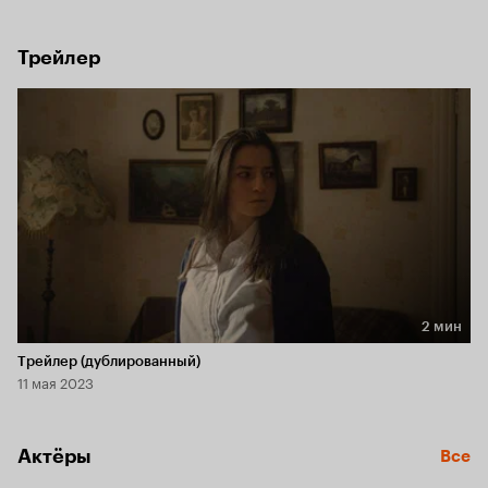
День всех святых, тем более странным и пугающим 
становится её поведение.
Трейлер
2 мин
Длительность 2 мин
Трейлер (дублированный)
11 мая 2023
Актёры
Все