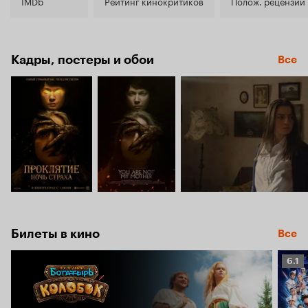
5.5
IMDb
Рейтинг кинокритиков
Полож. рецензии
Кадры, постеры и обои
Все
Билеты в кино
Все
Рейт
6.1
Кино
6.1