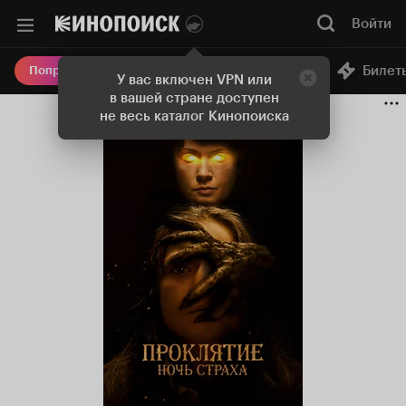
Войти
Онлайн-кинотеатр
Билет
Попробовать Плюс
У вас включен VPN или
в вашей стране доступен
не весь каталог Кинопоиска