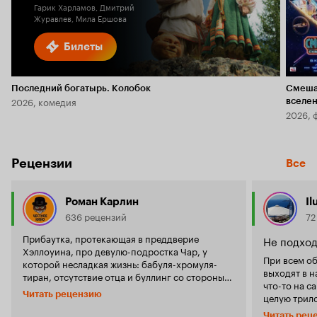
Гарик Харламов, Дмитрий
Журавлев, Мила Ершова
Билеты
Последний богатырь. Колобок
Смеша
2026, комедия
вселе
2026, 
Рецензии
Все
Роман Карлин
Il
636 рецензий
72
Прибаутка, протекающая в преддверие
Не подход
Хэллоуина, про девулю-подростка Чар, у
При всем о
которой несладкая жизнь: бабуля-хромуля-
выходят в н
тиран, отсутствие отца и буллинг со стороны
что-то на с
сверстников. В добавок ко всему ее матрена не
Читать рецензию
целую трило
так давно начала страдать от непонятного
по достоин
недуга: ее поведение меняется, а
Читать рец