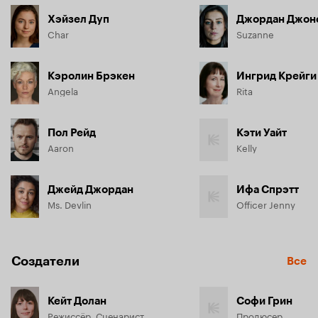
Хэйзел Дуп
Джордан Джон
Char
Suzanne
Кэролин Брэкен
Ингрид Крейги
Angela
Rita
Пол Рейд
Кэти Уайт
Aaron
Kelly
Джейд Джордан
Ифа Спрэтт
Ms. Devlin
Officer Jenny
Создатели
Все
Кейт Долан
Софи Грин
Режиссёр, Сценарист
Продюсер