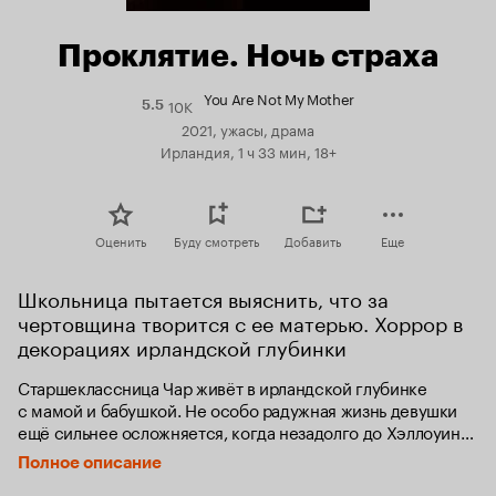
Проклятие. Ночь страха
You Are Not My Mother
10K
Рейтинг
5.5
Кинопоиска
2021, ужасы, драма
5.5
Ирландия, 1 ч 33 мин, 18+
Оценить
Буду смотреть
Добавить
Еще
Школьница пытается выяснить, что за 
чертовщина творится с ее матерью. Хоррор в 
декорациях ирландской глубинки
Старшеклассница Чар живёт в ирландской глубинке 
с мамой и бабушкой. Не особо радужная жизнь девушки 
ещё сильнее осложняется, когда незадолго до Хэллоуина 
мать внезапно пропадает и вскоре так же неожиданно 
Полное описание
объявляется живая и вроде бы здоровая. Но чем ближе 