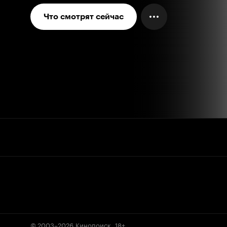
Что смотрят сейчас
© 2003–2026
Кинопоиск
.
18+