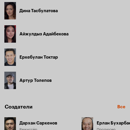
Дина Тасбулатова
Айжулдыз Адайбекова
Еркебулан Токтар
Артур Толепов
Создатели
Все
Дархан Саркенов
Ерлан Бухарба
Режиссёр
Продюсер