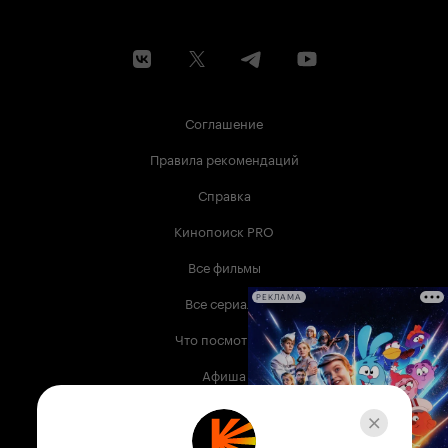
Соглашение
Правила рекомендаций
Справка
Кинопоиск PRO
Все фильмы
Все сериалы
РЕКЛАМА
Что посмотреть
Афиша
Музыка
Телепрограмма