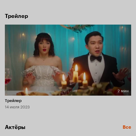
что день словно повторяет вчерашний, и он вновь 
оказывается на свадьбе…
Трейлер
2 мин
Длительность 2 мин
Трейлер
14 июля 2023
Актёры
Все