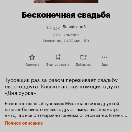
Бесконечная свадьба
Бітпейтін той
34K
Рейтинг
7.2
Кинопоиска
2023, комедия
7.2
Казахстан, 1 ч 20 мин, 18+
Оценить
Буду смотреть
Добавить
Еще
Тусовщик раз за разом переживает свадьбу 
своего друга. Казахстанская комедия в духе 
«Дня сурка»
Безответственный тусовщик Муха становится дружкой 
на свадьбе своего лучшего друга Тамерлана, несмотря 
на то, что все отговаривают жениха от этой затеи. В день 
свадьбы все идет наперекосяк, а праздник заканчивается 
Полное описание
слезами невесты. На следующий день Муха замечает, 