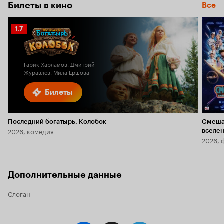
7.2
Билеты в кино
Все
Рейтинг
1.7
Кинопоиска
1.7
Гарик Харламов, Дмитрий
Журавлев, Мила Ершова
Билеты
Последний богатырь. Колобок
Смеша
2026, комедия
вселе
2026, 
Дополнительные данные
Слоган
—