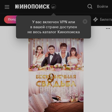
Войти
Онлайн-кинотеатр
Билет
Попробовать Плюс
У вас включен VPN или
в вашей стране доступен
не весь каталог Кинопоиска