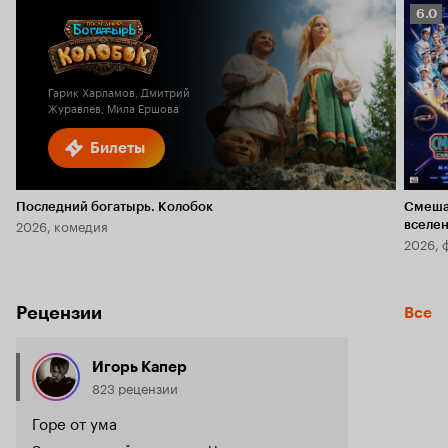
Рейт
6.0
Кино
6.0
Гарик Харламов, Дмитрий
Журавлев, Мила Ершова
Билеты
Последний богатырь. Колобок
Смеша
2026, комедия
вселе
2026, 
Рецензии
Все
Игорь Капер
823 рецензии
Горе от ума