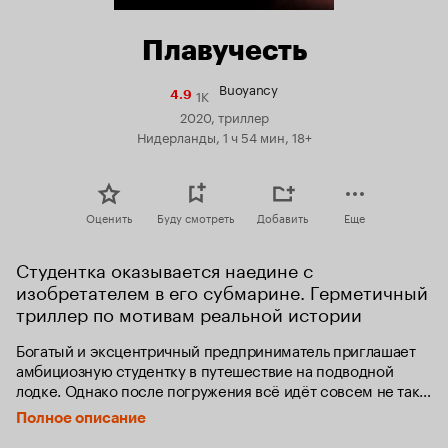
Плавучесть
Buoyancy
1K
Рейтинг
4.9
Кинопоиска
2020, триллер
4.9
Нидерланды, 1 ч 54 мин, 18+
Оценить
Буду смотреть
Добавить
Еще
Студентка оказывается наедине с 
изобретателем в его субмарине. Герметичный 
триллер по мотивам реальной истории
Богатый и эксцентричный предприниматель приглашает 
амбициозную студентку в путешествие на подводной 
лодке. Однако после погружения всё идёт совсем не так, 
как рассчитывала девушка.
Полное описание