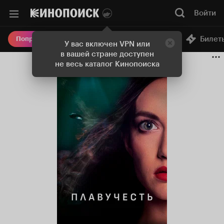
Войти
Онлайн-кинотеатр
Билет
Попробовать Плюс
У вас включен VPN или
в вашей стране доступен
не весь каталог Кинопоиска