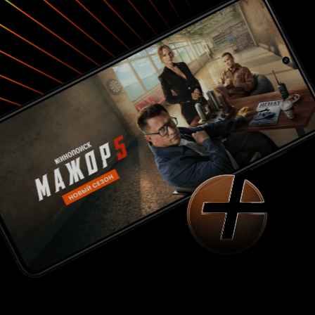
порадовать читателей. Этот персонаж меня
бесил на протяжении всего просмотра
(поскольку я на дух не переношу
высокомерных особ женского пола). Может так
и задумывалось изначально? Кто знает.
Наверное, вы уже поняли, что весь фильм
состоит из разговоров с минимумом экшена. И
куда уж без нездорового феминизма, когда
мужик — обязательно абьюзер, а женщина —
несчастная жертва. Из просмотра можно
почерпнуть две мысли: миллиардерам можно
всё, потому что деньги рулят миром и что не
стоит злоупотреблять наркотиками, это
чревато. Фильм показался мне скучным, а
сюжет немного надуманным, но необычным.
Такое впечатление, что создатели фильма так
до конца и не решили, о чём же это кино. 5 из
10