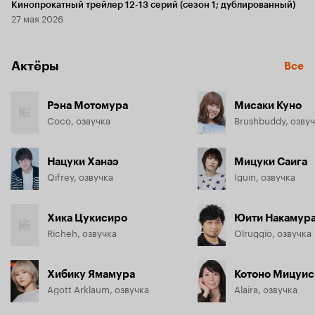
Кинопрокатный трейлер 12-13 серий (сезон 1; дублированный)
27 мая 2026
Актёры
Все
Рэна Мотомура
Мисаки Куно
Coco, озвучка
Brushbuddy, озву
Нацуки Ханаэ
Мицуки Саига
Qifrey, озвучка
Iguin, озвучка
Хика Цукисиро
Юити Накамур
Richeh, озвучка
Olruggio, озвучка
Хибику Ямамура
Котоно Мицуис
Agott Arklaum, озвучка
Alaira, озвучка