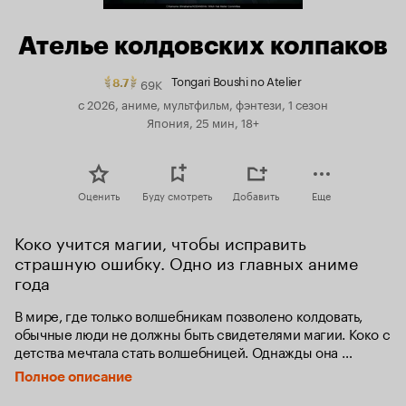
Ателье колдовских колпаков
Tongari Boushi no Atelier
69K
Рейтинг
8.7
Кинопоиска
с 2026, аниме, мультфильм, фэнтези, 1 сезон
8.7.
Япония, 25 мин, 18+
топ
250
Оценить
Буду смотреть
Добавить
Еще
Коко учится магии, чтобы исправить 
страшную ошибку. Одно из главных аниме 
года
В мире, где только волшебникам позволено колдовать, 
обычные люди не должны быть свидетелями магии. Коко с 
детства мечтала стать волшебницей. Однажды она 
увидела, как молодой волшебник Кифлий использует 
Полное описание
магию, и узнала великую тайну. На самом деле магия 
доступна любому, кто использует специальные 