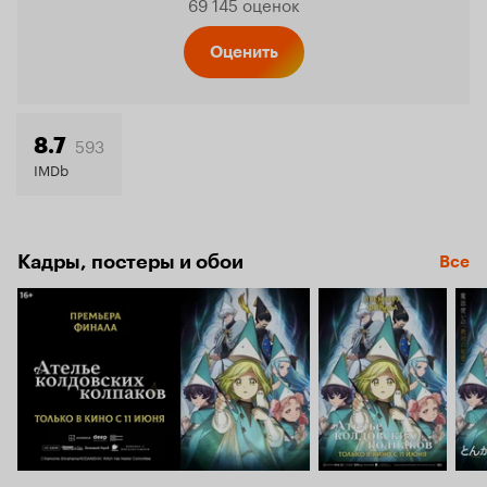
69 145 оценок
Кинопо
Оценить
8.7
593
8.7
IMDb
Кадры, постеры и обои
Все