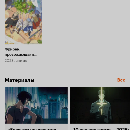
8.7
Фрирен,
провожающая в
2023, аниме
последний путь
Материалы
Все
«Если вам не нравится
10 лучших аниме — 2026: