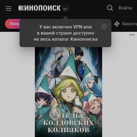
Войти
Онлайн-кинотеатр
Билет
Попробовать Плюс
У вас включен VPN или
в вашей стране доступен
не весь каталог Кинопоиска