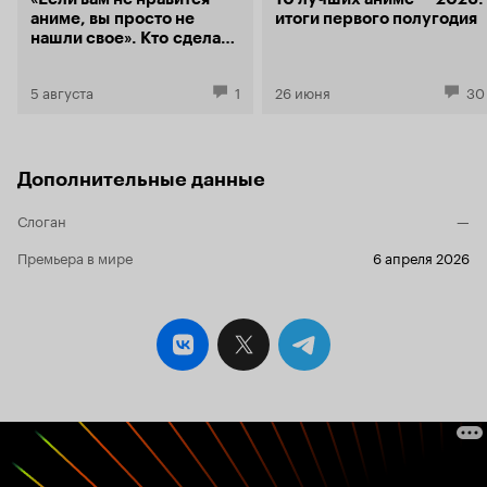
аниме, вы просто не
итоги первого полугодия
нашли свое». Кто сделал
книгу «Манга, моэ,
исекай. Большой гид по
5 августа
1
26 июня
30
аниме»
Дополнительные данные
Слоган
—
Премьера в мире
6 апреля 2026