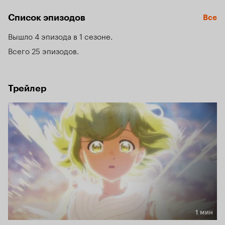
инструменты. Так Коко попала в мир волшебников, и 
Список эпизодов
Все
теперь ей придётся учиться, чтобы овладеть новым 
мастерством.
Вышло 4 эпизода в 1 сезоне
Всего 25 эпизодов
Трейлер
1 мин
Длительность 1 мин