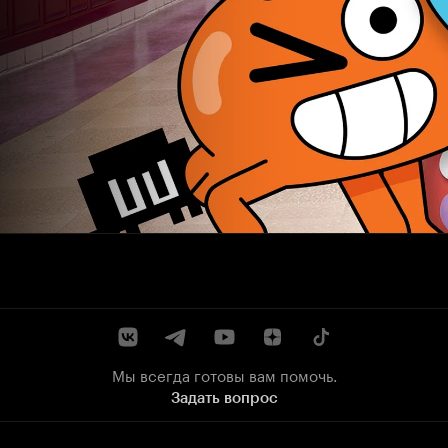
Мы всегда готовы вам помочь.
Задать вопрос