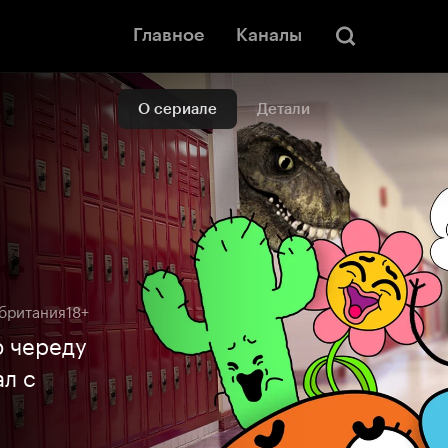
Главное
Каналы
О сериале
Детали
британия
18+
ю череду
л с