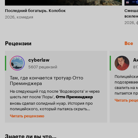
Последний богатырь. Колобок
Смеша
2026, комедия
вселе
2026, 
Рецензии
Все
cyberlaw
А
5607 рецензий
81
Полицейски
Там, где кончается тротуар Отто
подозреваем
Преминджера
свалить на 
На следующий год после 'Водоворота' и через
пытается пр
шесть лет после 'Лоры',
Отто Преминджер
девушку, че
Читать рец
вновь сделал солидный нуар. История про
преступлении. Спустя 6 лет пос
полицейского, который пытаясь скрыть
'Лоры' реж
должностное преступление оказывается
снимает ду
Читать рецензию
втянутым в дела организованной
опять у нас
преступности, идеально вписывается в
здесь довол
эстетику нуара. Плохих здесь нет, равно как и
в плане ст
хороших - здесь все виновные. У всех свои
Знаете ли вы что...
нуар, мрачный и це