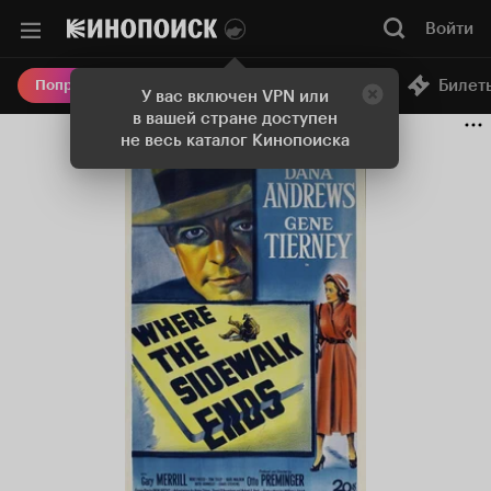
Войти
Онлайн-кинотеатр
Билет
Попробовать Плюс
У вас включен VPN или
в вашей стране доступен
не весь каталог Кинопоиска