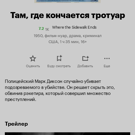
Там, где кончается тротуар
Where the Sidewalk Ends
1K
Рейтинг
7.2
Кинопоиска
1950, фильм-нуар, драма, криминал
7.2
США, 1 ч 35 мин, 16+
Оценить
Буду смотреть
Добавить
Еще
Полицейский Марк Диксон случайно убивает 
подозреваемого в убийстве. Он решает скрыть это, 
обвинив рэкетира, который совершил множество 
преступлений.
Трейлер