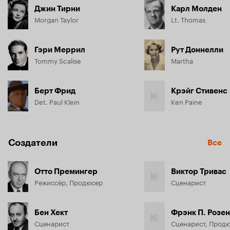
Джин Тирни
Карл Молден
Morgan Taylor
Lt. Thomas
Гэри Меррил
Рут Доннелли
Tommy Scalise
Martha
Берт Фрид
Крэйг Стивенс
Det. Paul Klein
Ken Paine
Создатели
Все
Отто Премингер
Виктор Тривас
Режиссёр, Продюсер
Сценарист
Бен Хект
Фрэнк П. Розе
Сценарист
Сценарист, Прод