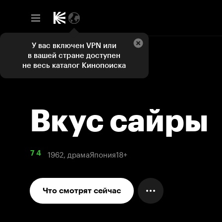
У вас включен VPN или
в вашей стране доступен
не весь каталог Кинопоиска
Вкус сайры
1962, драма
Япония
18+
7 4
Что смотрят сейчас