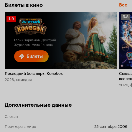
Билеты в кино
Все
Рейт
5.8
Рейтинг
1.9
Кино
Кинопоиска
5.8
1.9
Гарик Харламов, Дмитрий
Журавлев, Мила Ершова
Билеты
Последний богатырь. Колобок
Смеша
2026, комедия
вселе
2026, 
Дополнительные данные
Слоган
—
Премьера в мире
25 сентября 2006