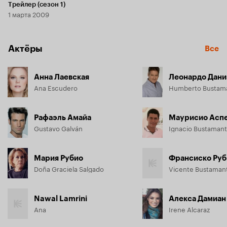
Трейлер (сезон 1)
1 марта 2009
Актёры
Все
Анна Лаевская
Леонардо Дани
Ana Escudero
Humberto Bustam
Рафаэль Амайа
Маурисио Асп
Gustavo Galván
Ignacio Bustaman
Мария Рубио
Франсиско Руб
Doña Graciela Salgado
Vicente Bustaman
Nawal Lamrini
Алекса Дамиан
Ana
Irene Alcaraz