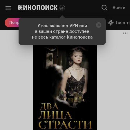
Войти
Онлайн-кинотеатр
Билет
Попробовать Плюс
У вас включен VPN или
в вашей стране доступен
не весь каталог Кинопоиска