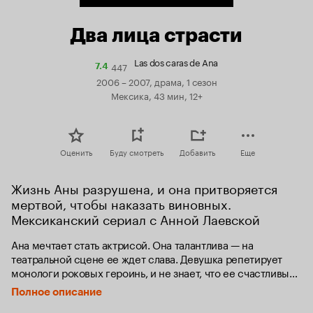
Два лица страсти
Las dos caras de Ana
447
Рейтинг
7.4
Кинопоиска
2006 – 2007, драма, 1 сезон
7.4
Мексика, 43 мин, 12+
Оценить
Буду смотреть
Добавить
Еще
Жизнь Аны разрушена, и она притворяется 
мертвой, чтобы наказать виновных. 
Мексиканский сериал с Анной Лаевской
Ана мечтает стать актрисой. Она талантлива — на 
театральной сцене ее ждет слава. Девушка репетирует 
монологи роковых героинь, и не знает, что ее счастливый 
мир вот-вот рухнет — в результате автокатастрофы её брат 
Полное описание
становится инвалидом. Мать, которую брат и сестра 