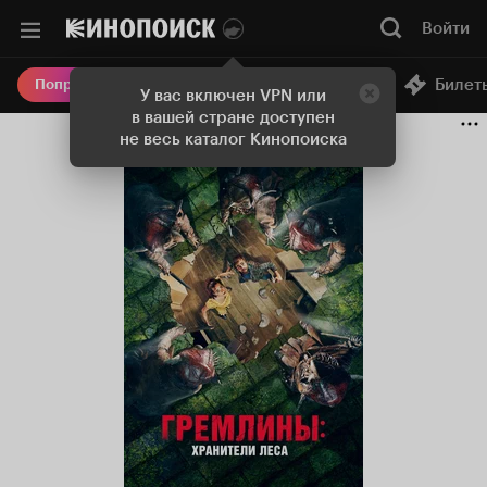
Войти
Онлайн-кинотеатр
Билет
Попробовать Плюс
У вас включен VPN или
в вашей стране доступен
не весь каталог Кинопоиска