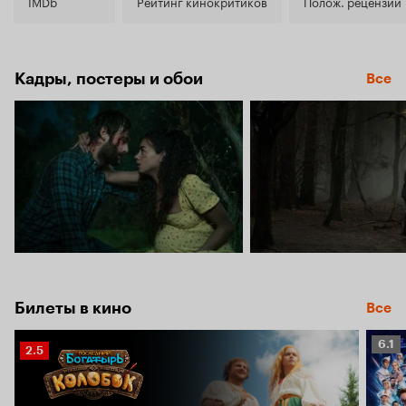
5.5
IMDb
Рейтинг кинокритиков
Полож. рецензии
Кадры, постеры и обои
Все
Билеты в кино
Все
Рейт
6.1
Рейтинг
2.5
Кино
Кинопоиска
6.1
2.5