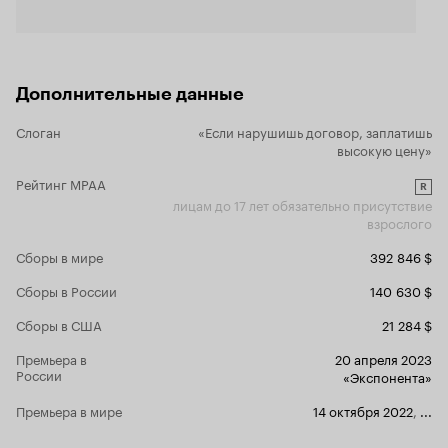
тот самый финальный бой ты просто диву
даёшься, ибо это настолько переносит в то
самое vhs детство, что аж дух захватывает, по
крайней мере у меня так произошло.
Дополнительные данные
Слоган
«Если нарушишь договор, заплатишь
высокую цену»
Рейтинг MPAA
R
лицам до 17 лет обязательно присутствие
взрослого
Сборы в мире
392 846 $
Сборы в России
140 630 $
Сборы в США
21 284 $
Премьера в
20 апреля 2023
России
«Экспонента»
Премьера в мире
14 октября 2022
,
...