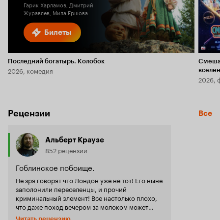
Гарик Харламов, Дмитрий
Журавлев, Мила Ершова
Билеты
Последний богатырь. Колобок
Смеша
2026, комедия
вселе
2026, 
Рецензии
Все
Альберт Краузе
852 рецензии
Гоблинское побоище.
Не зря говорят что Лондон уже не тот! Его ныне
заполонили переселенцы, и прочий
криминальный элемент! Все настолько плохо,
что даже поход вечером за молоком может
обернуться кровавой трагедией. Благо рядом
Читать рецензию