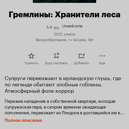
Гремлины: Хранители леса
Unwelcome
16K
Рейтинг
5.5
Кинопоиска
2021, ужасы
5.5
Великобритания, 1 ч 44 мин, 18+
Оценить
Буду смотреть
Добавить
Еще
Супруги переезжают в ирландскую глушь, где 
по легенде обитают злобные гоблины. 
Атмосферный фолк-хоррор
Пережив нападение в собственной квартире, молодая 
супружеская пара, в скором времени ожидающая 
пополнения, переезжает из Лондона в доставшийся им в 
наследство дом в ирландской деревне. Новое место 
Полное описание
кажется тихим и спокойным, хотя соседка 