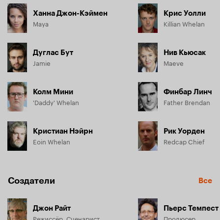
Ханна Джон-Кэймен
Крис Уолли
Maya
Killian Whelan
Дуглас Бут
Нив Кьюсак
Jamie
Maeve
Колм Мини
Финбар Линч
'Daddy' Whelan
Father Brendan
Кристиан Нэйрн
Рик Уорден
Eoin Whelan
Redcap Chief
Создатели
Все
Джон Райт
Пьерс Темпест
Режиссёр, Сценарист
Продюсер