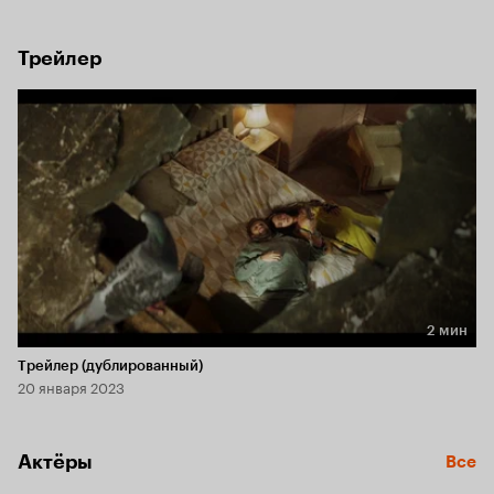
предупреждает, что каждый вечер нужно оставлять в саду 
угощение для лесных существ в красных колпаках, иначе 
не миновать беды.
Трейлер
2 мин
Длительность 2 мин
Трейлер (дублированный)
20 января 2023
Актёры
Все