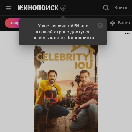
Войти
Онлайн-кинотеатр
Билет
Попробовать Плюс
У вас включен VPN или
в вашей стране доступен
не весь каталог Кинопоиска