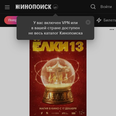
Войти
Онлайн-кинотеатр
Билет
Попробовать Плюс
У вас включен VPN или
в вашей стране доступен
не весь каталог Кинопоиска