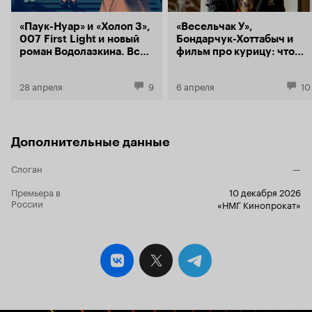
«Паук-Нуар» и «Холоп 3»,
«Весельчак У»,
007 First Light и новый
Бондарчук-Хоттабыч и
роман Водолазкина. Все
фильм про курицу: что
главные события 2026
мы будем смотреть в
года в одном месте
кино в 2026–2027 годах
28 апреля
9
6 апреля
10
Дополнительные данные
Слоган
—
Премьера в
10 декабря 2026
России
«НМГ Кинопрокат»