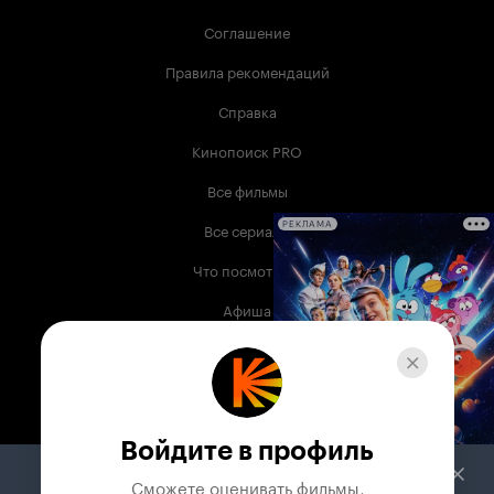
Соглашение
Правила рекомендаций
Справка
Кинопоиск PRO
Все фильмы
Все сериалы
РЕКЛАМА
Что посмотреть
Афиша
Музыка
Телепрограмма
Книги
Войдите в профиль
Служба поддержки
Сможете оценивать фильмы,
