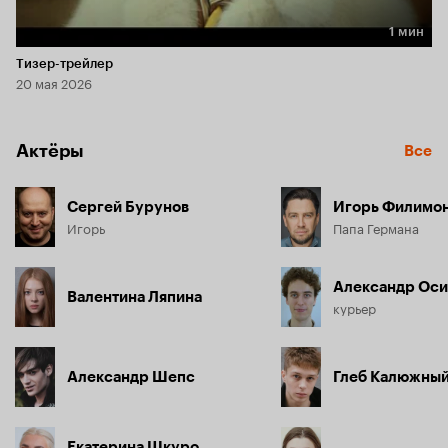
1 мин
Длительность 1 мин
Тизер-трейлер
20 мая 2026
Актёры
Все
Сергей Бурунов
Игорь Филимо
Игорь
Папа Германа
Александр Оси
Валентина Ляпина
курьер
Александр Шепс
Глеб Калюжны
Екатерина Шкуро