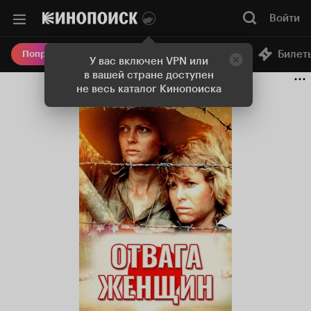
Войти
Онлайн-кинотеатр
Билет
Попробовать Плюс
У вас включен VPN или
в вашей стране доступен
не весь каталог Кинопоиска