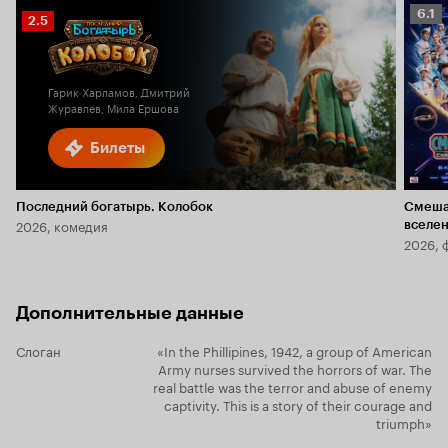
Рейт
6.1
Рейтинг
2.5
Кино
Кинопоиска
6.1
2.5
Гарик Харламов, Дмитрий
Журавлев, Мила Ершова
Билеты
Последний богатырь. Колобок
Смеша
2026, комедия
вселе
2026, 
Дополнительные данные
Слоган
«In the Phillipines, 1942, a group of American
Army nurses survived the horrors of war. The
real battle was the terror and abuse of enemy
captivity. This is a story of their courage and
triumph»