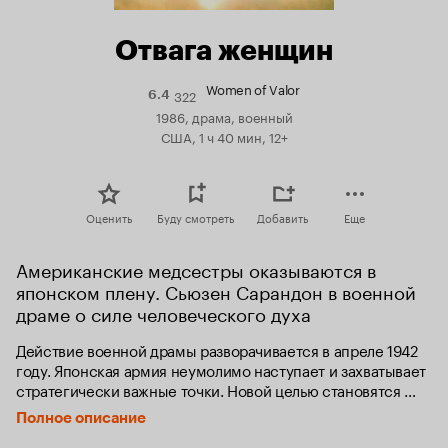
Отвага женщин
Women of Valor
322
Рейтинг
6.4
Кинопоиска
1986, драма, военный
6.4
США, 1 ч 40 мин, 12+
Оценить
Буду смотреть
Добавить
Еще
Американские медсестры оказываются в 
японском плену. Сьюзен Сарандон в военной 
драме о силе человеческого духа
Действие военной драмы разворачивается в апреле 1942 
году. Японская армия неумолимо наступает и захватывает 
стратегически важные точки. Новой целью становятся 
Филиппины, занятые американскими войсками.

Полное описание