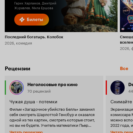
Гарик Харламов, Дмитрий
Журавлев, Мила Ершова
Билеты
Последний богатырь. Колобок
Смеша
2026, комедия
вселе
2026, 
Рецензии
Все
Неголосовые про кино
D
70 рецензий
44
Чужая душа - потемки
Снимайте 
Фильм «Загадочное убийство Белль» заманил
Экранизаци
себя смотреть Шарлоттой Генсбур и оказался
комиссара 
одной из тех картин, смотреть которые стоит,
можно вспо
но вы не будете. Учитель математики Пьер
2022 года, 
(Гийом Кане) и сотрудник салона оптики Клеа
уходят совс
Читать рецензию
Читать рец