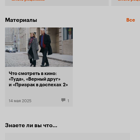
(Шарлотта Генсбур) живут в небольшом
интереснее
городке. С ними живет дочь их подруги,
самого очевидно
которая приехала учиться – та самая Белль.
уверен, что
Вечером Клеа уезжает к друзьям, а утром
Генсбур и Г
Материалы
Все
находит Белль в ее комнате задушенной.
и толики вн
Подозрение падает на Пьера – он до ночи
бы до росси
сидел в своем кабинете в подвале дома, а
лучшему, в
потом лег спать. Ну, так он говорит. Полиция
бесцельно т
начинает расследование, пресса караулит у
жизни. Главная проблема здесь стара, как мир:
дверей, на работе начинаются неприятности.
режиссер не
Анонсы к фильму малодушно заявляют, что
рассказыва
Пьер начнет собственное расследование,
детектив и 
чтобы оправдаться, но это даже близко не так -
кризисом ср
Что смотреть в кино:
в этом как раз вся суть фильма. Нам показывают
проваливаю
«Туда», «Верный друг»
диалоги главных героев с их друзьями,
увидеть, то
и «Призрак в доспехах 2»
знакомыми, полицейскими. Они утверждают,
всего и сра
что верят Пьеру, но ни один из них не может
осуждения т
себе представить, что все могло быть так, как
установил),
14 мая 2025
1
он говорит. Всех этих людей переполняет
нереализов
желание узнать «настоящую правду». Но
устройства 
режиссер с самого начала дает нам понять, как
проблему вик
нужно относиться к правде: почти во всех
95 минут хрономет
Знаете ли вы что...
сценах до убийства Белль мы видим героев
было наблю
даже не на втором, а на третьем плане. На
незаинтере
первом – дождь, потом – какое-то стекло, а уже
выглядела 