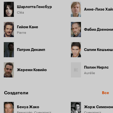
Шарлотта Генсбур
Анне-Лизе Ха
Cléa
Гийом Кане
Фабио Дзенони
Pierre
Патрик Декамп
Салим Кешьюш
Полин Нирлс
Жереми Ковийо
Aurélie
Создатели
Все
Бенуа Жако
Жорж Сименон
Режиссёр, Сценарист
Сценарист