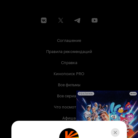
начала движ
трактовка м
никаких вня
картина дать не спо
чем не конц
мужем и же
между Пьер
Соглашение
обсуждает, 
буквально 
Правила рекомендаций
происходит. Обидно, что Шарлотте режис
не дает рас
Справка
появляется 
внимание на
Кинопоиск PRO
И это при т
в книге име
Все фильмы
который ле
экран. Технически все на том же уровне, что и
Все сериалы
РЕКЛАМА
«сценарий»
безыдейная
Что посмотреть
вызывали а
навязчивой
Афиша
двигается. 
и с одного
Музыка
диалоги ни 
может передат