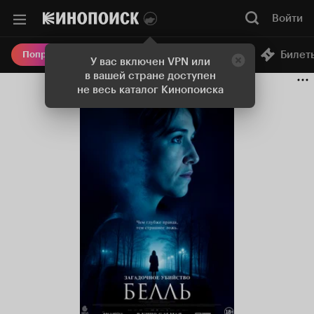
Войти
Онлайн-кинотеатр
Билет
Попробовать Плюс
У вас включен VPN или
в вашей стране доступен
не весь каталог Кинопоиска