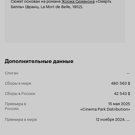
Сюжет основан на романе
Жоржа Сименона
«Смерть
после, за стеклом – люди. Узнаваемые, но
реагирует д
Беллы» (франц. La Mort de Belle, 1952).
нечеткие. Это будто задает тон всему фильму:
Белле! Если
ты видишь нечетко и размыто, упускаешь
постоянно 
подробности и помнишь плохо. Когда на
понять, как
очередном допросе Пьер рассказывает, как
даже испыты
выглядела Белль во время их последней
дом забралс
встречи, фильм предлагает нам опираться на
спокойно сп
собственную память. И это шикарно с точки
все равно. 
зрения киноязыка – ты сам себе ненадежный
пару минут 
рассказчик, ведь тебе уже показали, как
хоть как-то
выглядела Белль и в какую комнату поднялся
создавая вп
Дополнительные данные
Пьер после подвала. Ты просто не помнишь. И
кино это пр
теперь остается только слушать, что он
ни в безразличие н
Слоган
—
говорит, и пытаться вместе со следователем и
личность на
судьей понять, врет или не врет. Причем
режиссер, н
Сборы в мире
480 563 $
отношения в семье, когда один из супругов
просто неле
подозревается в убийстве, тоже изменились
обычной др
Сборы в России
42 543 $
совершенно иначе, чем можно было ожидать. А
в детективе
может быть, нам это только кажется. Ведь в
доме! Он да
Премьера в
15 мая 2025
конечном итоге все, чего хочет от нас этот
выяснить, к
России
«Cinema Park Distribution»
фильм – чтобы мы решили, верим ли мы тому,
случиться, 
что видим, или нет.
создателям 
Премьера в мире
12 ноября 2024
,
...
в предлагае
будет? Я так много уделил внимания Пьеру,
потому что 