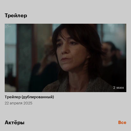
при таинственных обстоятельствах девушка погибает, 
а все улики указывают на хозяина дома. Кругом 
расползаются слухи. И теперь единственный шанс Пьера 
Трейлер
защитить свое честное имя — самому отыскать убийцу.
2 мин
Длительность 2 мин
Трейлер (дублированный)
22 апреля 2025
Актёры
Все