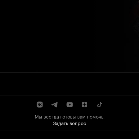
Мы всегда готовы вам помочь.
Задать вопрос