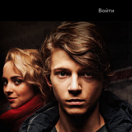
Войти