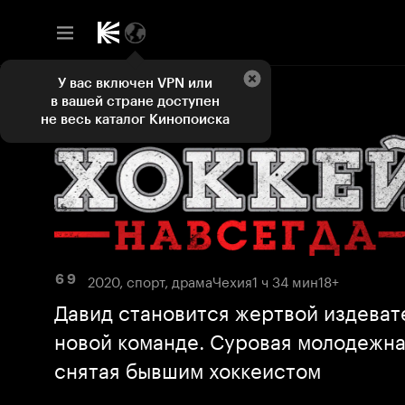
У вас включен VPN или
в вашей стране доступен
не весь каталог Кинопоиска
2020, спорт, драма
Чехия
1 ч 34 мин
18+
6 9
Давид становится жертвой издеват
новой команде. Суровая молодежна
снятая бывшим хоккеистом