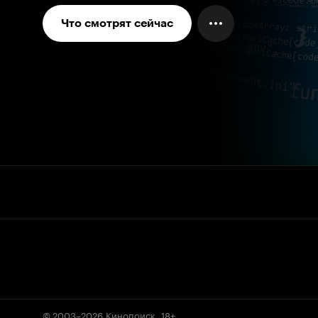
Что смотрят сейчас
© 2003–2026
Кинопоиск
.
18+