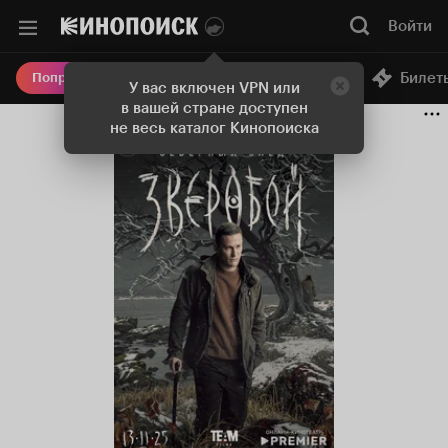
Войти
Онлайн-кинотеатр
Билет
Попробовать Плюс
У вас включен VPN или
в вашей стране доступен
не весь каталог Кинопоиска