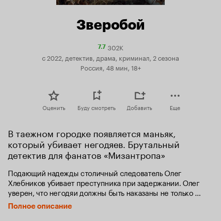
Зверобой
302K
Рейтинг
7.7
Кинопоиска
с 2022, детектив, драма, криминал, 2 сезона
7.7
Россия, 48 мин, 18+
Оценить
Буду смотреть
Добавить
Еще
В таежном городке появляется маньяк, 
который убивает негодяев. Брутальный 
детектив для фанатов «Мизантропа»
Подающий надежды столичный следователь Олег 
Хлебников убивает преступника при задержании. Олег 
уверен, что негодяи должны быть наказаны не только 
судом. Погибший оказывается медийной персоной, и, 
Полное описание
чтобы замять скандал, его смерть называют несчастным 