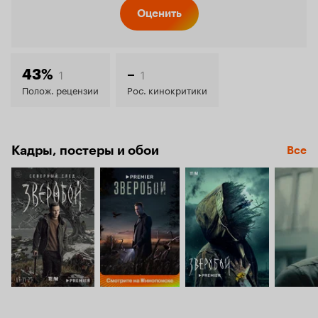
Кинопо
Оценить
7.7
1
1
43%
–
Полож. рецензии
Рос. кинокритики
Кадры, постеры и обои
Все