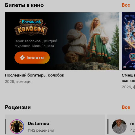
Билеты в кино
Все
Гарик Харламов, Дмитрий
Журавлев, Мила Ершова
Билеты
Последний богатырь. Колобок
Смеша
2026, комедия
вселе
2026, 
Рецензии
Все
Distarneo
m
1142 рецензии
42