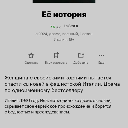
Её история
La Storia
5K
Рейтинг
7.5
Кинопоиска
с 2024, драма, военный, 1 сезон
7.5
Италия, 18+
Оценить
Буду смотреть
Добавить
Еще
Женщина с еврейскими корнями пытается 
спасти сыновей в фашистской Италии. Драма 
по одноименному бестселлеру
Италия, 1940 год. Ида, мать-одиночка двоих сыновей, 
скрывает свое еврейское происхождение и борется 
с бедностью и преследованием.