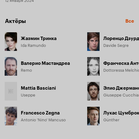
Актёры
Все
Жазмин Тринка
Лоренцо Дзур
Ida Ramundo
Davide Segre
Валерио Мастандреа
Франческа Ант
Remo
Dottoressa Melchio
Mattia Basciani
Элио Джерман
Useppe
Giuseppe Cucchiar
Francesco Zegna
Лукас Цумбро
Antonio 'Nino' Mancuso
Günther