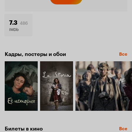
Кинопо
7.5
486
7.3
IMDb
Кадры, постеры и обои
Все
Билеты в кино
Все