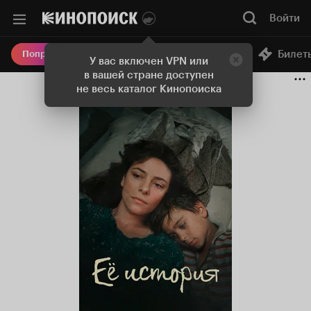
Войти
Онлайн-кинотеатр
Билет
Попробовать Плюс
У вас включен VPN или
в вашей стране доступен
не весь каталог Кинопоиска