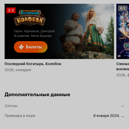
Рейт
6.1
Рейтинг
2.3
Кино
Кинопоиска
6.1
2.3
Гарик Харламов, Дмитрий
Журавлев, Мила Ершова
Билеты
Последний богатырь. Колобок
Смеша
2026, комедия
вселе
2026, 
Дополнительные данные
Слоган
—
Премьера в мире
8 января 2024
,
...