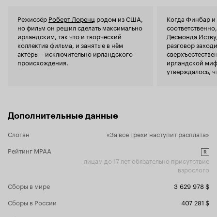
некоторые яркие моменты и действительно
Операторска
напряженные сцены, фильм в целом оставляет
батальные сцены. Сама сю
Режиссёр
Роберт Лоренц
родом из США,
Когда Финбар и 
впечатление недоработанного и лишенного
достаточно
но фильм он решил сделать максимально
соответственно
уникальности. Он может заинтересовать
комфортная,
ирландским, так что и творческий
Десмонда Иству
исключительно фанатов Нисона, но для
всему, нахо
коллектив фильма, и занятые в нём
разговор заходи
широкой аудитории вряд ли станет чем-то
выбивают ме
актёры – исключительно ирландского
сверхъестестве
запоминающимся.
смотреть. 
происхождения.
ирландской миф
прям выталк
утверждалось, ч
этом фильме. Актеры и их харизма прав
морского дна ил
хорошем ур
их изображали 
быть только
разбойников и в
поведения 
что именно они
непонятные
Ирландии, но з
Дополнительные данные
Ниама Нисон
поражение в вой
сыгравшего Джофри. 
сверхъестестве
Слоган
«За все грехи наступит расплата»
является не
названием туата
зрителя в д
Рейтинг MPAA
противобор
R
лицам до 17 лет обязательно присутствие
конфликт и 
взрослого
неочевидна
не раскрыт
Сборы в мире
3 629 978 $
диверсанта
описана пов
Сборы в России
407 281 $
возможности
'Заложнице'