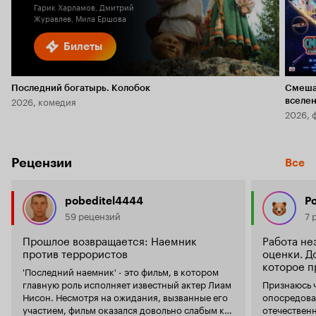
Гарик Харламов, Дмитрий
Журавлев, Мила Ершова
Билеты
Последний богатырь. Колобок
Смеша
2026, комедия
вселе
2026, 
Рецензии
Все
pobeditel4444
Р
59 рецензий
7 
Прошлое возвращается: Наемник
Работа не
против террористов
оценки. Д
которое п
'Последний наемник' - это фильм, в котором
главную роль исполняет известный актер Лиам
Признаюсь ч
Нисон. Несмотря на ожидания, вызванные его
опосредова
участием, фильм оказался довольно слабым как
отечественн