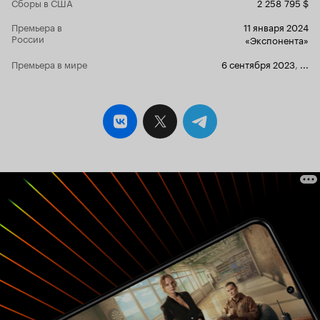
Сборы в США
2 258 795 $
отца в борь
состоятельн
Премьера в
11 января 2024
просто трав
России
«Экспонента»
чего, нам до к
оскароносны
Премьера в мире
6 сентября 2023
,
...
чтобы иметь
операторска
отдельных с
повествова
действитель
просмотра.
действител
Так что я с
тоже ждать 