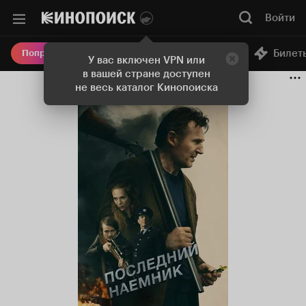
Войти
Онлайн-кинотеатр
Билет
Попробовать Плюс
У вас включен VPN или
в вашей стране доступен
не весь каталог Кинопоиска