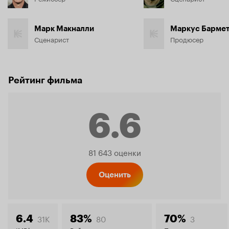
Марк Макналли
Маркус Барме
Сценарист
Продюсер
Рейтинг фильма
6.6
Рейтинг
81 643 оценки
Кинопо
Оценить
31K
80
3
6.4
83%
70%