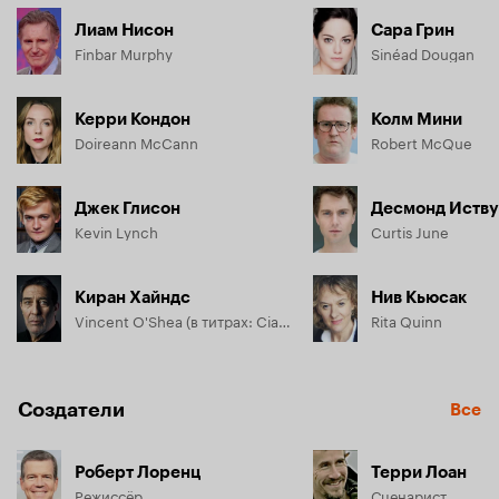
Лиам Нисон
Сара Грин
Finbar Murphy
Sinéad Dougan
Керри Кондон
Колм Мини
Doireann McCann
Robert McQue
Джек Глисон
Десмонд Иств
Kevin Lynch
Curtis June
Киран Хайндс
Нив Кьюсак
Vincent O'Shea (в титрах: Ciaràn Hinds)
Rita Quinn
Создатели
Все
Роберт Лоренц
Терри Лоан
Режиссёр
Сценарист