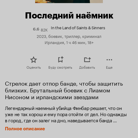
Последний наёмник
In the Land of Saints & Sinners
82K
Рейтинг
6.6
Кинопоиска
2023, боевик, триллер, криминал
6.6
Ирландия, 1 ч 46 мин, 18+
Оценить
Буду смотреть
Добавить
Еще
Стрелок дает отпор банде, чтобы защитить 
близких. Брутальный боевик с Лиамом 
Нисоном и ирландскими звездами
Легендарный наемный убийца Финбар решает, что он 
уже не так хорош и ему пора отойти от дел. Но однажды 
в город, где он залег на дно, наведывается банда 
и начинает беспредел. Финбару ничего не остается, 
Полное описание
как встать на сторону правосудия и снова взяться 