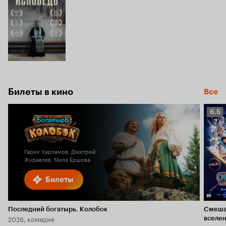
Билеты в кино
Все
Рейт
6.5
Кино
6.5
Гарик Харламов, Дмитрий
Журавлев, Мила Ершова
Билеты
Последний богатырь. Колобок
Смеша
2026, комедия
вселе