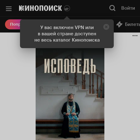
Войти
Онлайн-кинотеатр
Билет
Попробовать Плюс
У вас включен VPN или
в вашей стране доступен
не весь каталог Кинопоиска