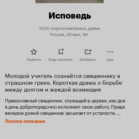
Исповедь
2024, короткометражка, драма
Россия, 30 мин, 18+
Оценить
Буду смотреть
Добавить
Еще
Молодой учитель сознаётся священнику в 
страшном грехе. Короткая драма о борьбе 
между долгом и жаждой возмездия
Православный священник, служащий в церкви, изо дня 
в день добропорядочно исполняет свою работу. Придя 
вечером домой священник засыпает от усталости, 
проснувшись он обнаруживает, что уже довольно поздно 
Полное описание
и его дочери нет дома, он вспоминает подробности 
разговора с мужчиной на исповеди и делает 
неутешительные выводы, что жертвой могла быть 