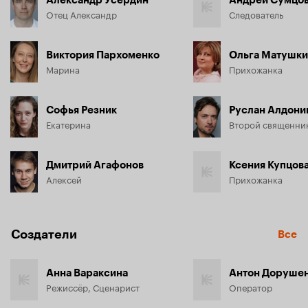
Отец Александр
Следователь
Виктория Пархоменко
Ольга Матушки
Марина
Прихожанка
Софья Резник
Руслан Алдони
Екатерина
Второй священни
Дмитрий Агафонов
Ксения Купцов
Алексей
Прихожанка
Создатели
Все
Анна Вараксина
Антон Доруше
Режиссёр, Сценарист
Оператор