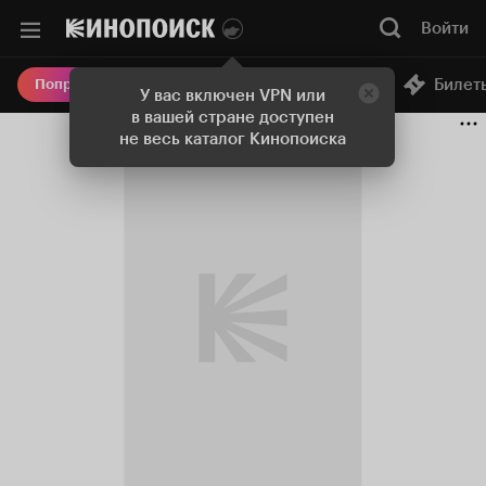
Войти
Онлайн-кинотеатр
Билет
Попробовать Плюс
У вас включен VPN или
в вашей стране доступен
не весь каталог Кинопоиска