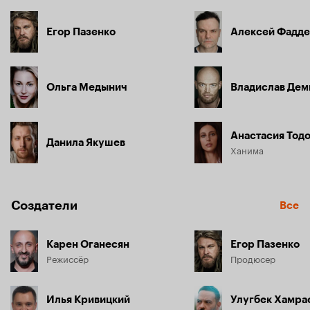
Егор Пазенко
Алексей Фадде
Ольга Медынич
Владислав Дем
Анастасия Тод
Данила Якушев
Ханима
Создатели
Все
Карен Оганесян
Егор Пазенко
Режиссёр
Продюсер
Илья Кривицкий
Улугбек Хамра