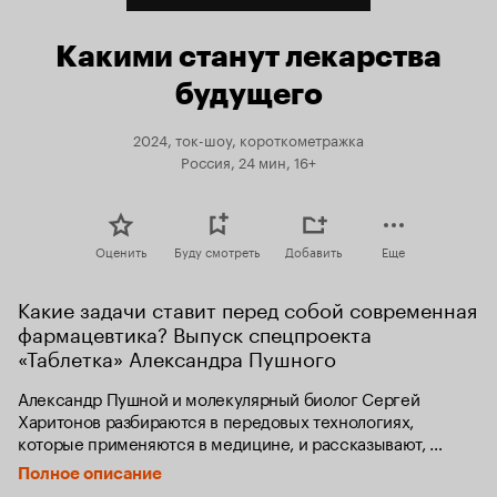
Какими станут лекарства
будущего
2024, ток-шоу, короткометражка
Россия, 24 мин, 16+
Оценить
Буду смотреть
Добавить
Еще
Какие задачи ставит перед собой современная 
фармацевтика? Выпуск спецпроекта 
«Таблетка» Александра Пушного
Александр Пушной и молекулярный биолог Сергей 
Харитонов разбираются в передовых технологиях, 
которые применяются в медицине, и рассказывают, 
что скрывается за такими терминами, 
Полное описание
как моноклональные антитела, супербактерии, 