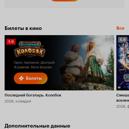
Билеты в кино
Все
Рейт
5.8
Рейтинг
1.9
Кино
Кинопоиска
5.8
1.9
Гарик Харламов, Дмитрий
Журавлев, Мила Ершова
Билеты
Последний богатырь. Колобок
Смеша
2026, комедия
вселе
2026, 
Дополнительные данные