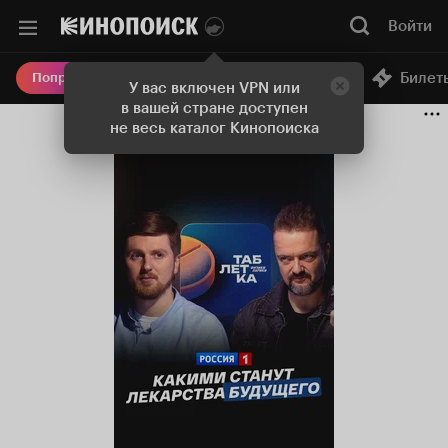
Войти
Онлайн-кинотеатр
Билет
Попробовать Плюс
У вас включен VPN или
в вашей стране доступен
не весь каталог Кинопоиска