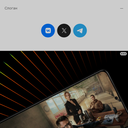
Слоган
—