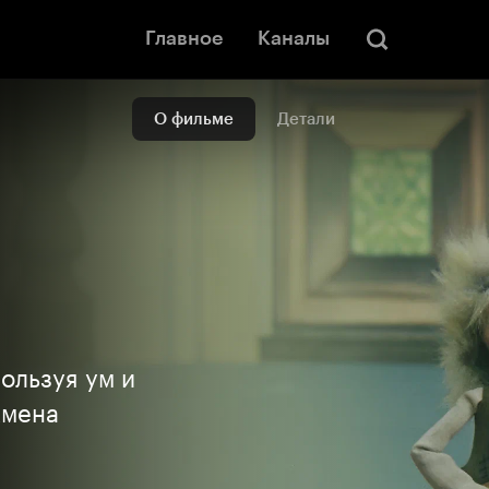
Главное
Каналы
О фильме
Детали
ользуя ум и
Амена