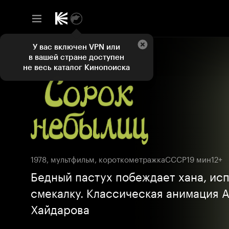
У вас включен VPN или
в вашей стране доступен
не весь каталог Кинопоиска
1978, мультфильм, короткометражка
СССР
19 мин
12+
Бедный пастух побеждает хана, исп
смекалку. Классическая анимация 
Хайдарова