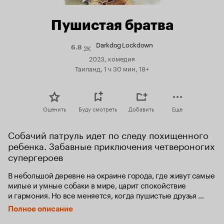
Пушистая братва
Darkdog Lockdown
2K
Рейтинг
6.8
Кинопоиска
2023, комедия
6.8
Таиланд, 1 ч 30 мин, 18+
Оценить
Буду смотреть
Добавить
Еще
Собачий патруль идет по следу похищенного 
ребенка. Забавные приключения четвероногих 
супергероев
В небольшой деревне на окраине города, где живут самые 
милые и умные собаки в мире, царит спокойствие 
и гармония. Но все меняется, когда пушистые друзья 
случайно натыкаются на группу таинственных злодеев, 
Полное описание
которые что-то замышляют. Не задумываясь, 