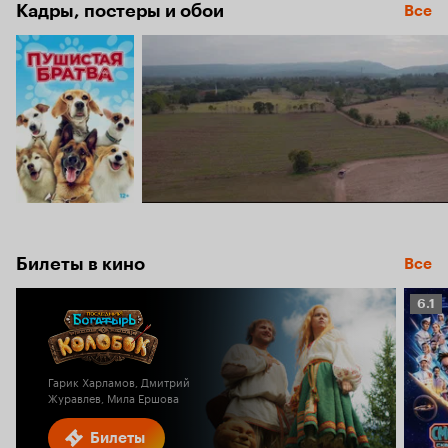
6.8
Кадры, постеры и обои
Все
Билеты в кино
Все
Рейт
6.1
Кино
6.1
Гарик Харламов, Дмитрий
Журавлев, Мила Ершова
Билеты