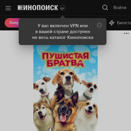
Войти
Онлайн-кинотеатр
Билет
Попробовать Плюс
У вас включен VPN или
в вашей стране доступен
не весь каталог Кинопоиска