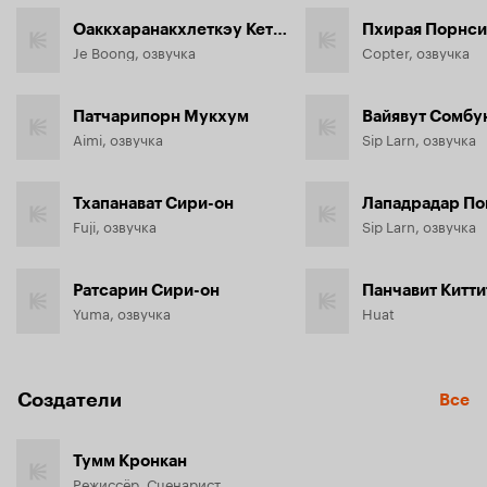
Оаккхаранакхлеткэу Кетсакхон
Пхирая Порнси
Je Boong, озвучка
Copter, озвучка
Патчарипорн Мукхум
Вайявут Сомбу
Aimi, озвучка
Sip Larn, озвучка
Тхапанават Сири-он
Лападрадар По
Fuji, озвучка
Sip Larn, озвучка
Ратсарин Сири-он
Панчавит Китти
Yuma, озвучка
Huat
Создатели
Все
Тумм Кронкан
Режиссёр, Сценарист