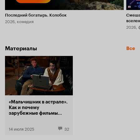
Последний богатырь. Колобок
Смеша
2026, комедия
вселе
2026, 
Материалы
Все
«Мальчишник в астрале».
Как и почему
зарубежные фильмы
меняют названия
в российском прокате
14 июля 2025
32