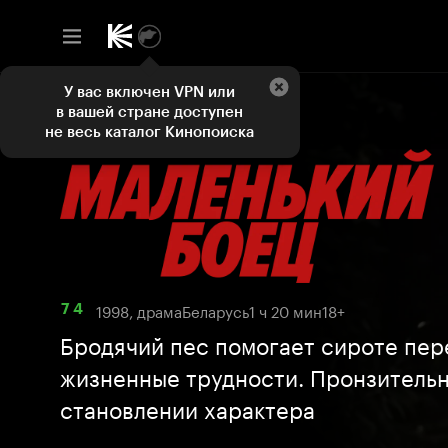
У вас включен VPN или
в вашей стране доступен
не весь каталог Кинопоиска
1998, драма
Беларусь
1 ч 20 мин
18+
7 4
Бродячий пес помогает сироте пер
жизненные трудности. Пронзительн
становлении характера