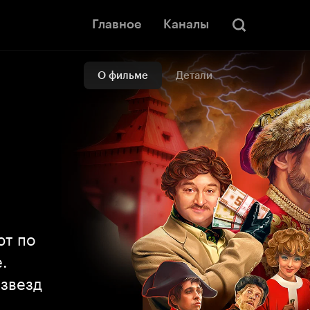
Главное
Каналы
О фильме
Детали
ют по
.
рзвезд