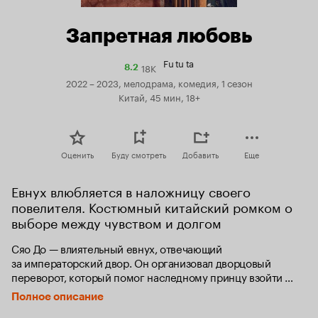
Запретная любовь
Fu tu ta
18K
Рейтинг
8.2
Кинопоиска
2022 – 2023, мелодрама, комедия, 1 сезон
8.2
Китай, 45 мин, 18+
Оценить
Буду смотреть
Добавить
Еще
Евнух влюбляется в наложницу своего 
повелителя. Костюмный китайский ромком о 
выборе между чувством и долгом
Сяо До — влиятельный евнух, отвечающий 
за императорский двор. Он организовал дворцовый 
переворот, который помог наследному принцу взойти 
на трон. Хладнокровный и беспощадный, однажды 
Полное описание
он встречает наложницу императора Бу Иньлоу 