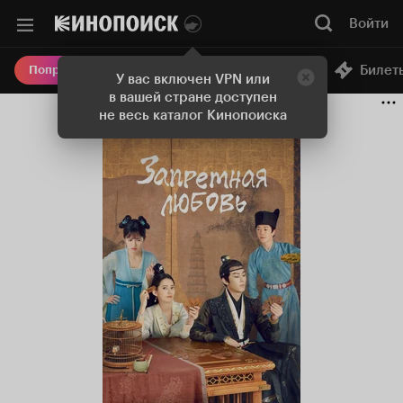
Войти
Онлайн-кинотеатр
Билет
Попробовать Плюс
У вас включен VPN или
в вашей стране доступен
не весь каталог Кинопоиска