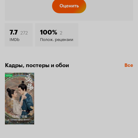
Кинопо
Оценить
8.2
272
2
7.7
100%
IMDb
Полож. рецензии
Кадры, постеры и обои
Все