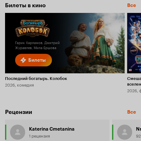
Билеты в кино
Все
Гарик Харламов, Дмитрий
Журавлев, Мила Ершова
Билеты
Последний богатырь. Колобок
Смеша
2026, комедия
вселе
2026, 
Рецензии
Все
Katerina Cmetanina
Nr
1 рецензия
92