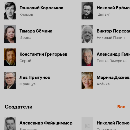
Геннадий Корольков
Николай Ерёме
Климов
'Цыган'
Тамара Сёмина
Виктор Перева
Ирина
Николай Панин
Константин Григорьев
Александр Гал
Серый
Пашка-'Америка'
Лев Прыгунов
Марина Дюжев
Француз
Алёнка
Создатели
Все
Александр Файнциммер
Николай Леоно
Режиссёр
Сценарист