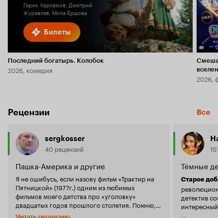
Гарик Харламов, Дмитрий
Журавлев, Мила Ершова
Билеты
Последний богатырь. Колобок
Смеша
2026, комедия
вселе
2026, 
Рецензии
Все
sergkosser
H
40 рецензий
15
Пашка-Америка и другие
Тёмные дел
Я не ошибусь, если назову фильм «Трактир на
Старое доб
Пятницкой» (1977г.) одним из любимых
революцион
фильмов моего детства про «уголовку»
детектив со
двадцатых годов прошлого столетия. Помню,
интересный
какой интерес вызвал этот фильм в
Читать рецензию
Пятницкой»