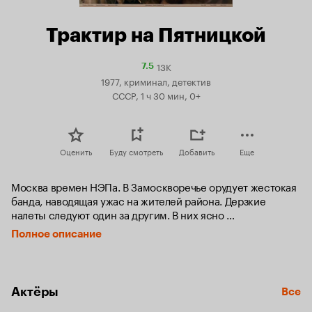
Трактир на Пятницкой
13K
Рейтинг
7.5
Кинопоиска
1977, криминал, детектив
7.5
СССР, 1 ч 30 мин, 0+
Оценить
Буду смотреть
Добавить
Еще
Москва времен НЭПа. В Замоскворечье орудует жестокая 
банда, наводящая ужас на жителей района. Дерзкие 
налеты следуют один за другим. В них ясно 
прослеживается почерк известного рецидивиста по 
Полное описание
кличке «Серый», выпущенного из заключения. 
Излюбленное место отдыха бандитов - трактир на 
Пятницкой. Но поймать их с поличным никак не удается. 
Единственная возможность выявить преступников - 
Актёры
Все
внедрить в трактир своего человека...