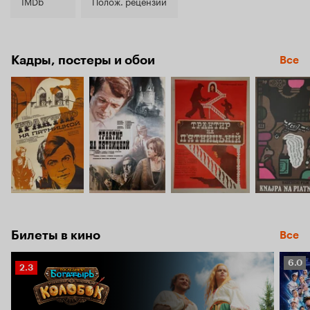
7.5
IMDb
Полож. рецензии
Кадры, постеры и обои
Все
Билеты в кино
Все
Рейт
6.0
Рейтинг
2.3
Кино
Кинопоиска
6.0
2.3