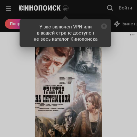
Войти
Онлайн-кинотеатр
Билет
Попробовать Плюс
У вас включен VPN или
в вашей стране доступен
не весь каталог Кинопоиска