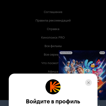
Соглашение
Правила рекомендаций
Справка
Кинопоиск PRO
Все фильмы
Все сериалы
РЕКЛАМА
Что посмотреть
Афиша
Музыка
Телепрограмма
Книги
Войдите в профиль
Служба поддержки