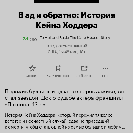
В ад и обратно: История
Кейна Ходдера
To Hell and Back: The Kane Hodder Story
290
Рейтинг
7.4
Кинопоиска
2017, документальный
7.4
США, 1 ч 48 мин, 18+
Оценить
Буду смотреть
Добавить
Еще
Пережив буллинг и едва не сгорев заживо, он 
стал звездой. Док о судьбе актера франшизы 
«Пятница, 13-е»
История Кейна Ходдера, который пережил тяжелое 
детство и несчастный случай, едва не приведший 
к смерти, чтобы стать одной из самых больших и любимых 
икон фильмов ужасов.