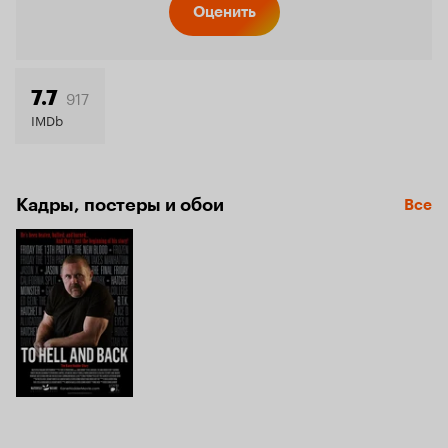
Кинопо
Оценить
7.4
917
7.7
IMDb
Кадры, постеры и обои
Все