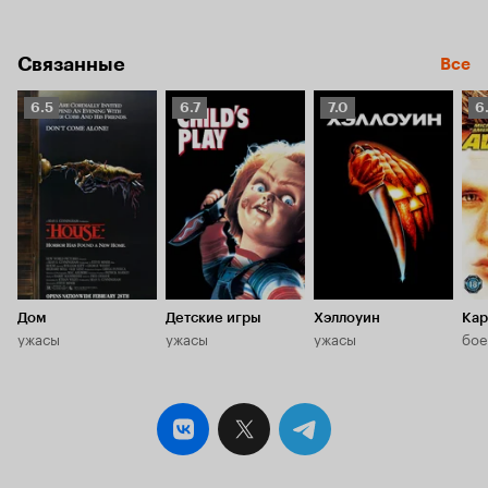
Связанные
Все
Рейтинг
Рейтинг
Рейтинг
Р
6.5
6.7
7.0
6
Кинопоиска
Кинопоиска
Кинопоиска
К
6.5
6.7
7.0
6.
Дом
Детские игры
Хэллоуин
Кар
ужасы
ужасы
ужасы
бое