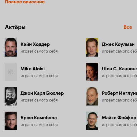
Полное описание
Актёры
Все
Кэйн Ходдер
Джек Коулман
играет самого себя
играет самого се
Mike Aloisi
Шон С. Каннин
играет самого себя
играет самого се
Джон Карл Бюхлер
Роберт Инглун
играет самого себя
играет самого се
Брюс Кэмпбелл
Майкл Фейфер
играет самого себя
играет самого се