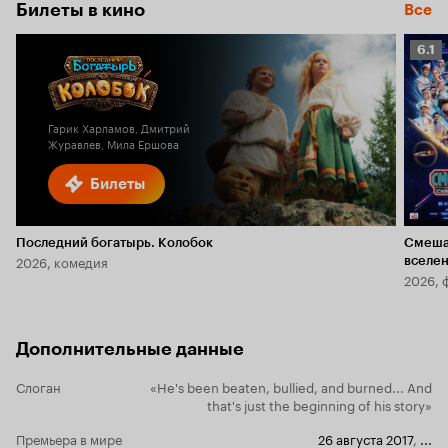
Билеты в кино
Все
Рейт
6.1
Кино
6.1
Гарик Харламов, Дмитрий
Журавлев, Мила Ершова
Билеты
Последний богатырь. Колобок
Смеша
2026, комедия
вселе
2026, 
Дополнительные данные
Слоган
«He's been beaten, bullied, and burned... And
that's just the beginning of his story»
Премьера в мире
26 августа 2017
,
...