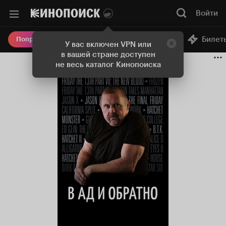
Войти
Онлайн-кинотеатр
Билет
Попробовать Плюс
У вас включен VPN или
в вашей стране доступен
не весь каталог Кинопоиска