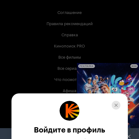
Соглашение
Правила рекомендаций
Справка
Кинопоиск PRO
Все фильмы
Все сериалы
РЕКЛАМА
Что посмотреть
Афиша
Музыка
Телепрограмма
Книги
Войдите в профиль
Служба поддержки