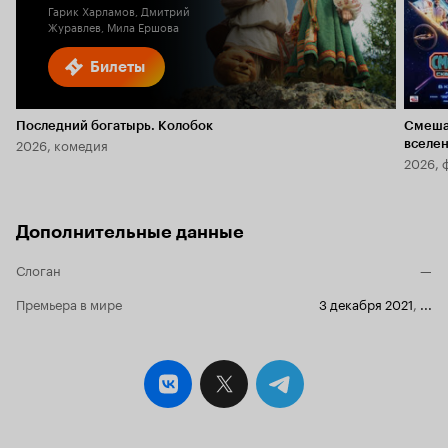
Гарик Харламов, Дмитрий
Журавлев, Мила Ершова
Билеты
Последний богатырь. Колобок
Смеша
2026, комедия
вселе
2026, 
Дополнительные данные
Слоган
—
Премьера в мире
3 декабря 2021
,
...