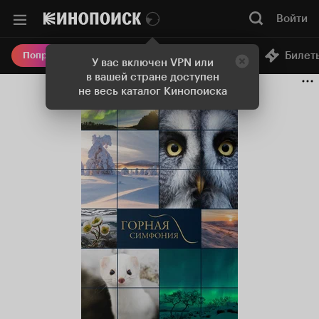
Войти
Онлайн-кинотеатр
Билет
Попробовать Плюс
У вас включен VPN или
в вашей стране доступен
не весь каталог Кинопоиска