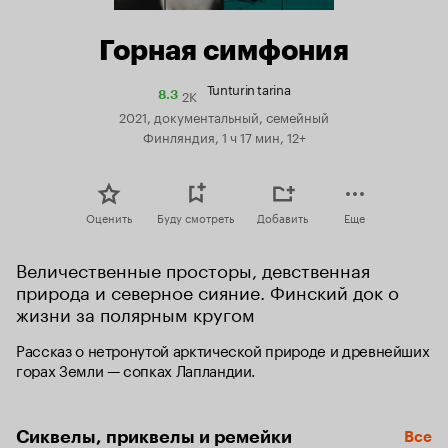
Горная симфония
Tunturin tarina
2K
Рейтинг
8.3
Кинопоиска
2021, документальный, семейный
8.3
Финляндия, 1 ч 17 мин, 12+
Оценить
Буду смотреть
Добавить
Еще
Величественные просторы, девственная 
природа и северное сияние. Финский док о 
жизни за полярным кругом
Рассказ о нетронутой арктической природе и древнейших 
горах Земли — сопках Лапландии.
Сиквелы, приквелы и ремейки
Все