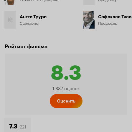
Антти Туури
Софоклес Таси
Сценарист
Продюсер
Рейтинг фильма
8.3
Рейтинг
1 837 оценок
Кинопо
Оценить
221
7.3