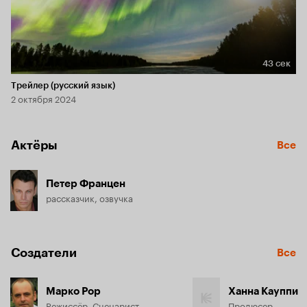
43 сек
Длительность 43 сек
Трейлер (русский язык)
2 октября 2024
Актёры
Все
Петер Францен
рассказчик, озвучка
Создатели
Все
Марко Рор
Ханна Кауппи
Режиссёр, Сценарист
Продюсер