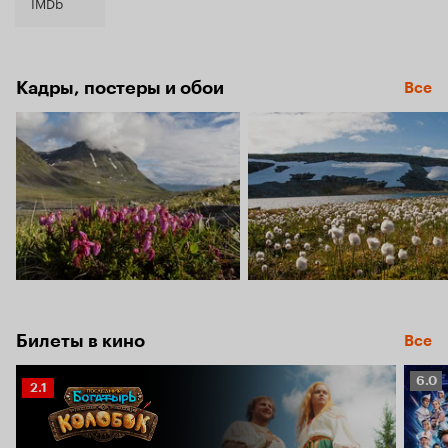
8.3
IMDb
Кадры, постеры и обои
Все
Билеты в кино
Все
Рейт
6.0
Рейтинг
2.1
Кино
Кинопоиска
6.0
2.1