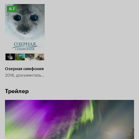
Рейтинг
8.7
Кинопоиска
8.7
Озерная симфония
2016, документальный
Трейлер