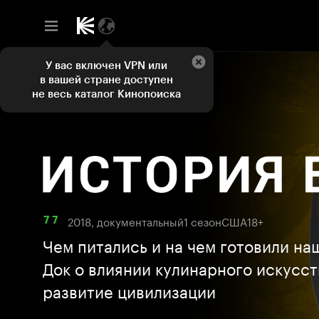
У вас включен VPN или
в вашей стране доступен
не весь каталог Кинопоиска
2018, документальный
1 сезон
США
18+
7 7
Чем питались и на чем готовили на
Док о влиянии кулинарного искусст
развитие цивилизации