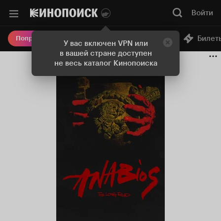
Войти
Онлайн-кинотеатр
Билет
Попробовать Плюс
У вас включен VPN или
в вашей стране доступен
не весь каталог Кинопоиска