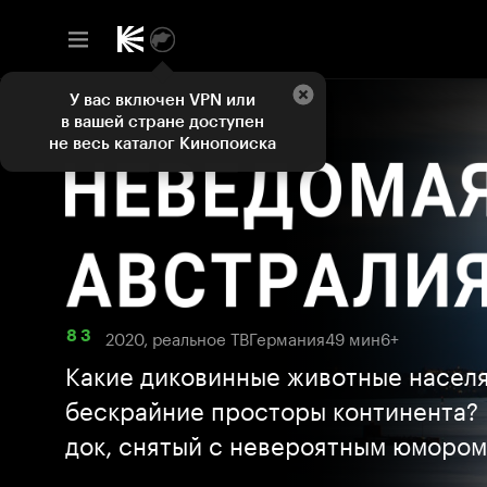
У вас включен VPN или
в вашей стране доступен
не весь каталог Кинопоиска
2020, реальное ТВ
Германия
49 мин
6+
8 3
Какие диковинные животные насел
бескрайние просторы континента?
док, снятый с невероятным юмором