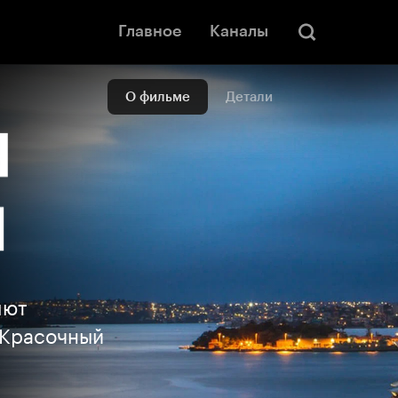
Главное
Каналы
О фильме
Детали
яют
 Красочный