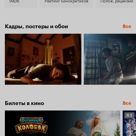
6.3
IMDb
Рейтинг кинокритиков
Полож. рецензии
Кадры, постеры и обои
Все
Билеты в кино
Все
Рейт
6.1
Кино
6.1