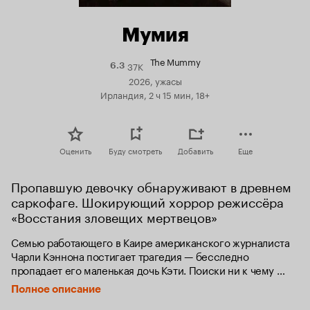
Мумия
The Mummy
37K
Рейтинг
6.3
Кинопоиска
2026, ужасы
6.3
Ирландия, 2 ч 15 мин, 18+
Оценить
Буду смотреть
Добавить
Еще
Пропавшую девочку обнаруживают в древнем 
саркофаге. Шокирующий хоррор режиссёра 
«Восстания зловещих мертвецов»
Семью работающего в Каире американского журналиста 
Чарли Кэннона постигает трагедия — бесследно 
пропадает его маленькая дочь Кэти. Поиски ни к чему 
не приводят, полиция бессильно разводит руками. Восемь 
Полное описание
лет спустя Кэнноны живут в Нью-Мексико и внезапно 