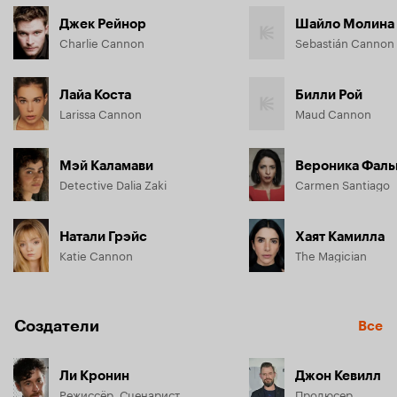
Джек Рейнор
Шайло Молина
Charlie Cannon
Sebastián Cannon
Лайа Коста
Билли Рой
Larissa Cannon
Maud Cannon
Мэй Каламави
Вероника Фаль
Detective Dalia Zaki
Carmen Santiago
Натали Грэйс
Хаят Камилла
Katie Cannon
The Magician
Создатели
Все
Ли Кронин
Джон Кевилл
Режиссёр, Сценарист
Продюсер