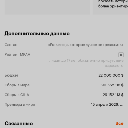
показать истори
тем, что есть тут. Сравнения 
более ориентир
работой ре
проводить и
Как миниму
Сазерленд, 
роль, присв
Дополнительные данные
(вполне зас
актёрской д
Слоган
«Есть вещи, которые лучше не тревожить»
малоизвестн
не особо вп
Рейтинг MPAA
лучше, чем 
R
лицам до 17 лет обязательно присутствие
фильме совс
взрослого
актёрская и
Могло быть и лучше. Ли 
Бюджет
22 000 000 $
режиссёр, с
будущее. Но
Сборы в мире
90 552 113 $
удачный фил
сценария не
Сборы в США
29 152 113 $
ли сама по 
устарела дл
Премьера в мире
15 апреля 2026
,
...
какой имен
(или все ср
каким-то б
утомительн
Связанные
Все
зубодробит