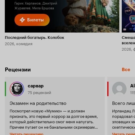
Гарик Харламов, Дмитрий
Журавлев, Мила Ершова
Билеты
Последний богатырь. Колобок
Смеша
2026, комедия
вселе
2026, 
Рецензии
Все
сарвар
A
75 рецензий
11
Экзамен на родительство
Всего лиш
Посмотрел новую «Мумию» — и должен
Ирландец Л
признать, это первый хоррор за долгое время,
порадовал 
который действительно смог меня напугать.
зловещих ме
Причем пугает он не банальными скримерами,
скептически
а самой ситуацией, в которую попали герои.
жестоко, ди
Читать рецензию
Читать рец