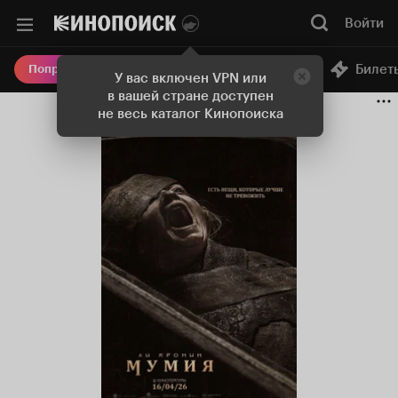
Войти
Онлайн-кинотеатр
Билет
Попробовать Плюс
У вас включен VPN или
в вашей стране доступен
не весь каталог Кинопоиска