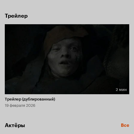
получают обнадёживающее известие: Кэти нашлась. 
Девочку обнаружили в древнем саркофаге, она не говорит 
и очень плохо выглядит.
Трейлер
2 мин
Длительность 2 мин
Трейлер (дублированный)
19 февраля 2026
Актёры
Все