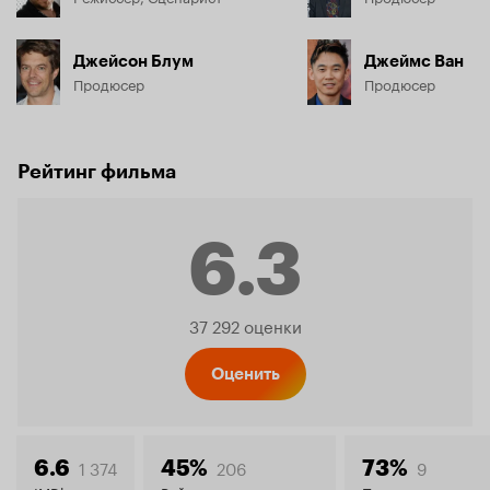
Джейсон Блум
Джеймс Ван
Продюсер
Продюсер
Рейтинг фильма
6.3
Рейтинг
37 292 оценки
Кинопо
Оценить
1 374
206
9
6.6
45%
73%